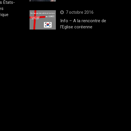
s États-
es
7 octobre 2016
rique
Info – A la rencontre de
l’Eglise coréenne