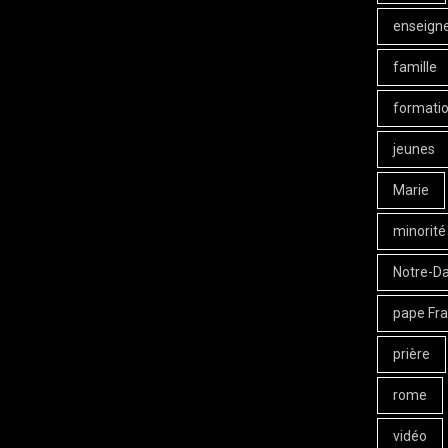
enseign
famille
formati
jeunes
Marie
minorité
Notre-D
pape Fra
prière
rome
vidéo