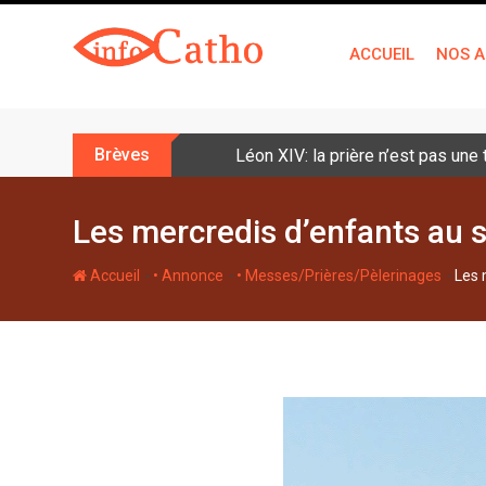
S
k
ACCUEIL
NOS A
i
p
t
o
Brèves
Léon XIV: la prière n’est pas une
c
o
n
Les mercredis d’enfants au s
t
e
-
-
-
Accueil
• Annonce
• Messes/Prières/Pèlerinages
Les 
n
t