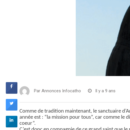
Par
Annonces Infocatho
Il y a 9 ans
Comme de tradition maintenant, le sanctuaire d’Ar
année est : “la mission pour tous”, car comme le dit
coeur”.
C’est donc en compagnie de ce grand saint que le r