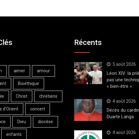
Clés
Récents
5 août 2026
n
aimer
amour
Léon XIV: la pri
pas une techni
ent
Bioéthique
« bien-être »
le
Christ
chrétiens
4 août 2026
s d'Orient
concert
Décès du cardin
Duarte Langa
nce
Dieu
diocèse
4 août 2026
enfants