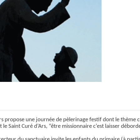
s propose une journée de pèlerinage festif dont le thème c
 le Saint Curé d’Ars, “être missionnaire c’est laisser débord
ecteur du sanctuaire invite les enfants du primaire (à parti