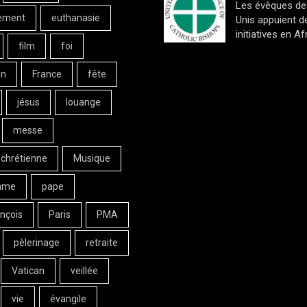
Les évêques de
ement
euthanasie
Unis appuient d
initiatives en Af
film
foi
on
France
fête
jésus
louange
messe
 chrétienne
Musique
ame
pape
nçois
Paris
PMA
pèlerinage
retraite
Vatican
veillée
vie
évangile