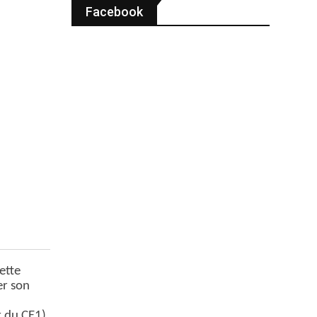
Facebook
ette
er son
r du CE1)