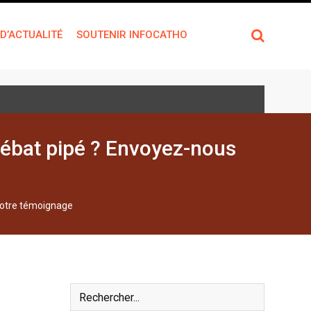
 D’ACTUALITÉ
SOUTENIR INFOCATHO
 débat pipé ? Envoyez-nous
 votre témoignage