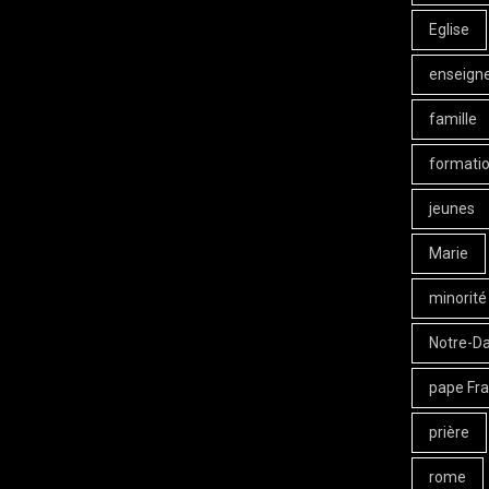
Eglise
enseign
famille
formati
jeunes
Marie
minorité
Notre-D
pape Fra
prière
rome