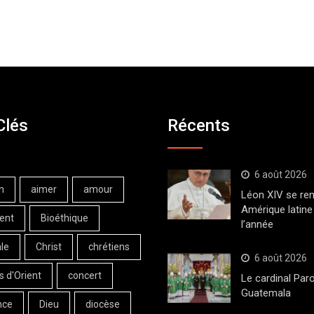
Clés
Récents
6 août 2026
n
aimer
amour
Léon XIV se ren
Amérique latine 
ent
Bioéthique
l’année
le
Christ
chrétiens
6 août 2026
s d'Orient
concert
Le cardinal Paro
Guatemala
nce
Dieu
diocèse