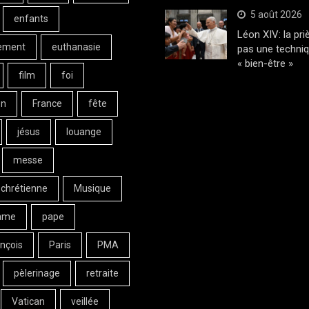
5 août 2026
enfants
Léon XIV: la pri
ement
euthanasie
pas une techni
« bien-être »
film
foi
on
France
fête
jésus
louange
messe
 chrétienne
Musique
ame
pape
nçois
Paris
PMA
pèlerinage
retraite
Vatican
veillée