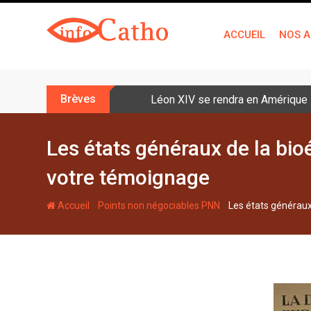
S
k
ACCUEIL
NOS A
i
p
t
o
Brèves
Léon XIV se rendra en Amérique la
c
o
n
Les états généraux de la bio
t
votre témoignage
e
n
-
-
Accueil
Points non négociables PNN
Les états généraux
t