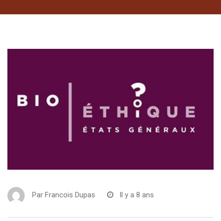
Par
Francois Dupas
Il y a 8 ans