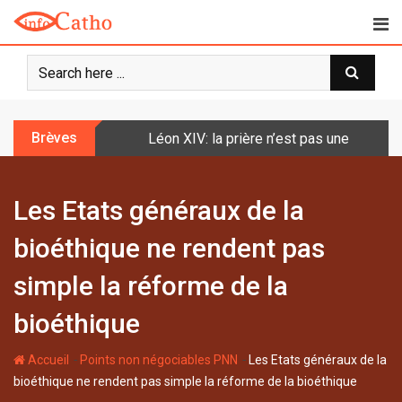
S
k
i
p
t
o
Brèves
Léon XIV: la prière n’est pas une techniq
c
o
n
Les Etats généraux de la
t
e
bioéthique ne rendent pas
n
t
simple la réforme de la
bioéthique
-
-
Accueil
Points non négociables PNN
Les Etats généraux de la
bioéthique ne rendent pas simple la réforme de la bioéthique