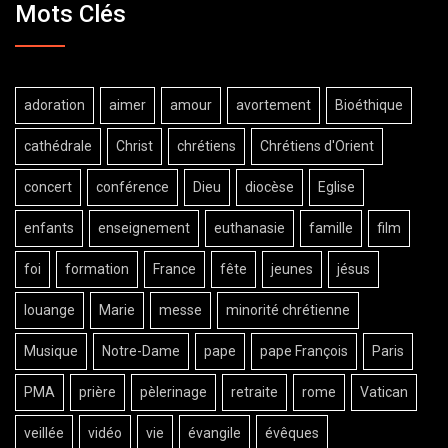
Mots Clés
adoration
aimer
amour
avortement
Bioéthique
cathédrale
Christ
chrétiens
Chrétiens d'Orient
concert
conférence
Dieu
diocèse
Eglise
enfants
enseignement
euthanasie
famille
film
foi
formation
France
fête
jeunes
jésus
louange
Marie
messe
minorité chrétienne
Musique
Notre-Dame
pape
pape François
Paris
PMA
prière
pèlerinage
retraite
rome
Vatican
veillée
vidéo
vie
évangile
évêques