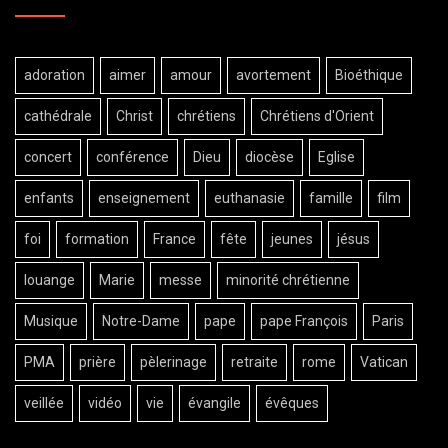
adoration
aimer
amour
avortement
Bioéthique
cathédrale
Christ
chrétiens
Chrétiens d'Orient
concert
conférence
Dieu
diocèse
Eglise
enfants
enseignement
euthanasie
famille
film
foi
formation
France
fête
jeunes
jésus
louange
Marie
messe
minorité chrétienne
Musique
Notre-Dame
pape
pape François
Paris
PMA
prière
pèlerinage
retraite
rome
Vatican
veillée
vidéo
vie
évangile
évêques