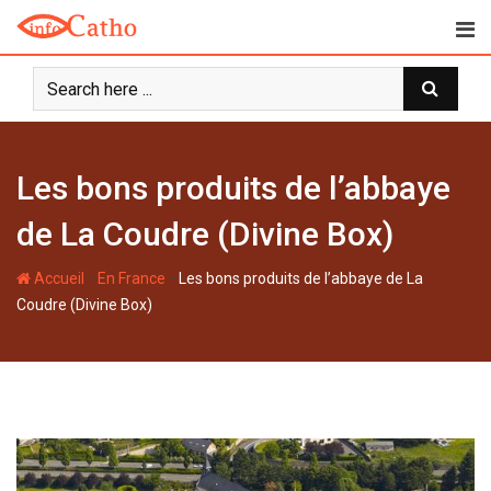
S
k
i
p
t
o
c
Les bons produits de l’abbaye
o
n
de La Coudre (Divine Box)
t
e
-
-
Accueil
En France
Les bons produits de l’abbaye de La
n
Coudre (Divine Box)
t