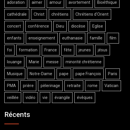
adoration
aimer
amour
avortement
Bioéthique
cathédrale
Christ
chrétiens
Chrétiens d'Orient
concert
conférence
Dieu
diocèse
Eglise
enfants
enseignement
euthanasie
famille
film
foi
formation
France
fête
jeunes
jésus
louange
Marie
messe
minorité chrétienne
Musique
Notre-Dame
pape
pape François
Paris
PMA
prière
pèlerinage
retraite
rome
Vatican
veillée
vidéo
vie
évangile
évêques
Récents