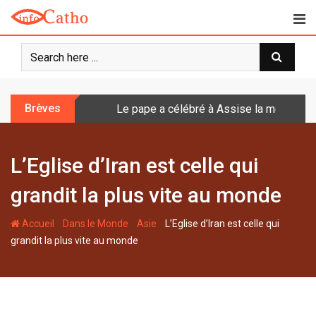
S
k
i
p
t
o
Brèves
Le pape a célébré à Assise la messe de 
c
o
n
L’Eglise d’Iran est celle qui
t
e
grandit la plus vite au monde
n
t
-
-
-
Accueil
Dans le Monde
Asie
L’Eglise d’Iran est celle qui
grandit la plus vite au monde