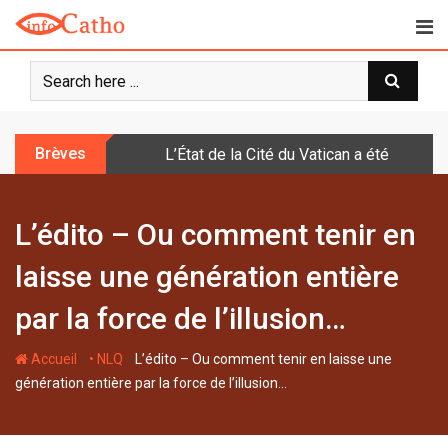
S
k
i
p
t
o
Brèves
L’État de la Cité du Vatican a été doté d
c
o
n
L’édito – Ou comment tenir en
t
e
laisse une génération entière
n
t
par la force de l’illusion…
-
-
Accueil
• NLQ
L’édito – Ou comment tenir en laisse une
génération entière par la force de l’illusion…