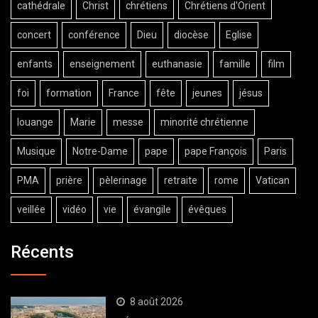
cathédrale
Christ
chrétiens
Chrétiens d'Orient
concert
conférence
Dieu
diocèse
Eglise
enfants
enseignement
euthanasie
famille
film
foi
formation
France
fête
jeunes
jésus
louange
Marie
messe
minorité chrétienne
Musique
Notre-Dame
pape
pape François
Paris
PMA
prière
pèlerinage
retraite
rome
Vatican
veillée
vidéo
vie
évangile
évêques
Récents
8 août 2026