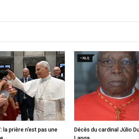
• NLQ
 la prière n’est pas une
Décès du cardinal Júlio D
ue…
Langa