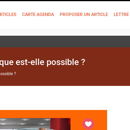
RTICLES
CARTE AGENDA
PROPOSER UN ARTICLE
LETTRE
 technique de « bien-être »
que est-elle possible ?
possible ?