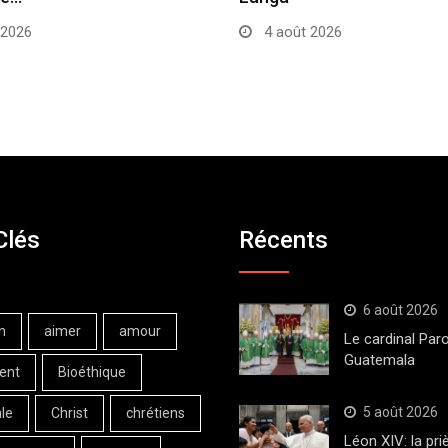
 2026
4 août 2026
Clés
Récents
6 août 2026
n
aimer
amour
Le cardinal Paro
Guatemala
ent
Bioéthique
5 août 2026
le
Christ
chrétiens
Léon XIV: la pri