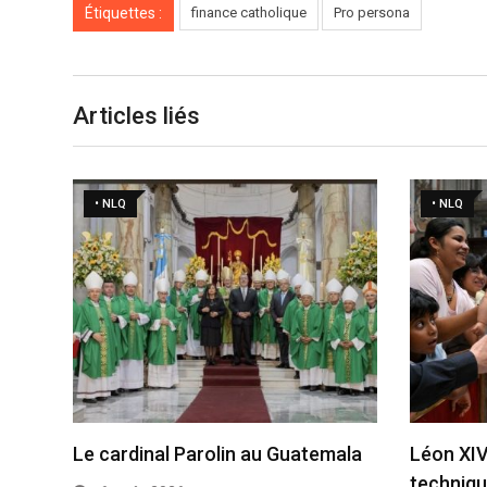
Étiquettes :
finance catholique
Pro persona
Articles liés
• NLQ
• NLQ
Le cardinal Parolin au Guatemala
Léon XIV:
techniq