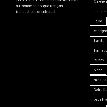
jour vous proposer une revue de presse
Chrétien
du monde catholique français,
confére
francophone et universel.
Eglise
enseign
famille
formati
jeunes
Marie
minorité
Notre-D
pape Fra