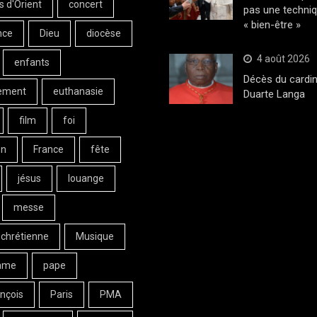
s d'Orient
concert
pas une techni
« bien-être »
nce
Dieu
diocèse
4 août 2026
enfants
Décès du cardin
ement
euthanasie
Duarte Langa
film
foi
on
France
fête
jésus
louange
messe
 chrétienne
Musique
ame
pape
nçois
Paris
PMA