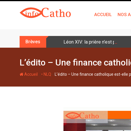
S
k
ACCUEIL
NOS A
i
p
t
o
Brèves
Léon XIV: la prière n’est pas une
c
o
n
L’édito – Une finance catholi
t
e
-
-
Accueil
• NLQ
L’édito – Une finance catholique est-elle 
n
t