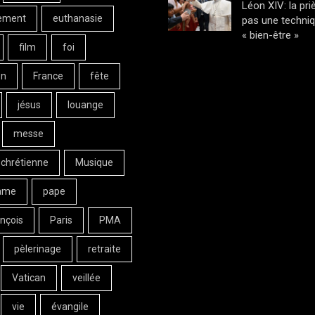
Léon XIV: la pri
ement
euthanasie
pas une techni
« bien-être »
film
foi
on
France
fête
jésus
louange
messe
 chrétienne
Musique
ame
pape
nçois
Paris
PMA
pèlerinage
retraite
Vatican
veillée
vie
évangile