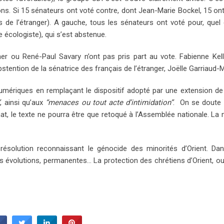
tions. Si 15 sénateurs ont voté contre, dont Jean-Marie Bockel, 15 ont
s de l’étranger). A gauche, tous les sénateurs ont voté pour, quel 
 écologiste), qui s’est abstenue.
her ou René-Paul Savary n’ont pas pris part au vote. Fabienne Kel
abstention de la sénatrice des français de l’étranger, Joëlle Garriaud
numériques en remplaçant le dispositif adopté par une extension de 
”
, ainsi qu’aux
“menaces ou tout acte d’intimidation”
. On se dout
t, le texte ne pourra être que retoqué à l’Assemblée nationale. La
ne résolution reconnaissant le génocide des minorités d’Orient. Da
s évolutions, permanentes… La protection des chrétiens d’Orient, oui