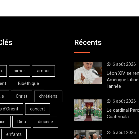
Clés
Récents
6 août 2026
n
aimer
amour
Léon XIV se ren
Amérique latine 
ent
Bioéthique
l’année
le
Christ
chrétiens
6 août 2026
s d'Orient
concert
Le cardinal Paro
Guatemala
nce
Dieu
diocèse
5 août 2026
enfants