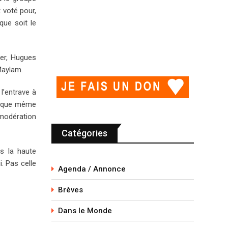
 voté pour,
que soit le
ler, Hugues
-Maylam.
l’entrave à
e que même
 modération
Catégories
ns la haute
. Pas celle
Agenda / Annonce
Brèves
Dans le Monde