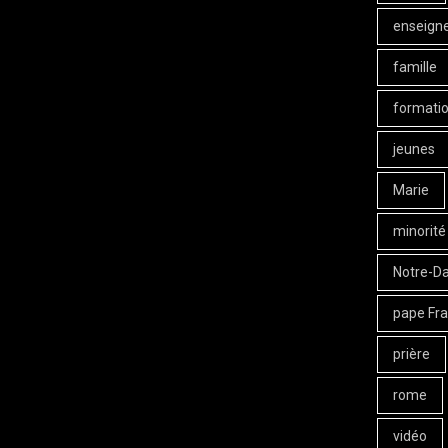
enseign
famille
formati
jeunes
Marie
minorité
Notre-D
pape Fra
prière
rome
vidéo