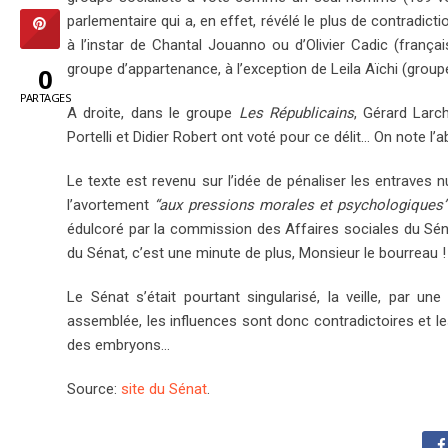
parlementaire qui a, en effet, révélé le plus de contradic
à l’instar de Chantal Jouanno ou d’Olivier Cadic (françai
groupe d’appartenance, à l’exception de Leila Aïchi (groupe
0
PARTAGES
A droite, dans le groupe
Les Républicains
, Gérard Larc
Portelli et Didier Robert ont voté pour ce délit… On note l’
Le texte est revenu sur l’idée de pénaliser les entraves 
l’avortement
“aux pressions morales et psychologiques
édulcoré par la commission des Affaires sociales du Séna
du Sénat, c’est une minute de plus, Monsieur le bourreau !
Le Sénat s’était pourtant singularisé, la veille, par u
assemblée, les influences sont donc contradictoires et le
des embryons…
Source:
site du Sénat
.