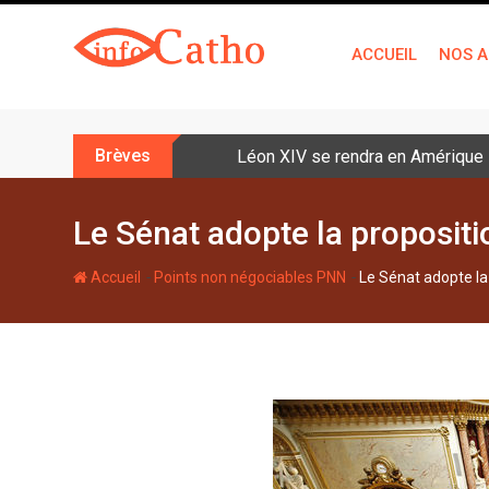
S
k
ACCUEIL
NOS A
i
p
t
o
Brèves
Léon XIV se rendra en Amérique la
c
o
n
Le Sénat adopte la proposition
t
e
-
-
Accueil
Points non négociables PNN
Le Sénat adopte la p
n
t