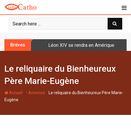
S
k
i
p
t
o
Brèves
Léon XIV se rendra en Amérique latine à l
c
o
n
Le reliquaire du Bienheureux
t
e
Père Marie-Eugène
n
t
-
-
Accueil
• Annonce
Le reliquaire du Bienheureux Père Marie-
Eugène