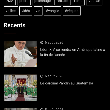
PMA
prière
pèlerinage
retraite
rome
Vatican
veillée
vidéo
vie
évangile
évêques
Récents
6 août 2026
Léon XIV se rendra en Amérique latine à
la fin de l’année
6 août 2026
Le cardinal Parolin au Guatemala
5 août 2026