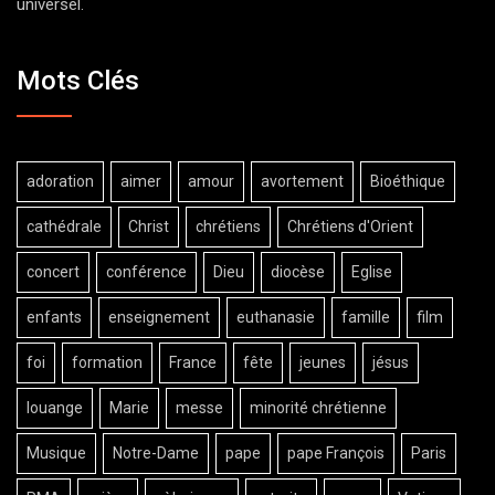
universel.
Mots Clés
adoration
aimer
amour
avortement
Bioéthique
cathédrale
Christ
chrétiens
Chrétiens d'Orient
concert
conférence
Dieu
diocèse
Eglise
enfants
enseignement
euthanasie
famille
film
foi
formation
France
fête
jeunes
jésus
louange
Marie
messe
minorité chrétienne
Musique
Notre-Dame
pape
pape François
Paris