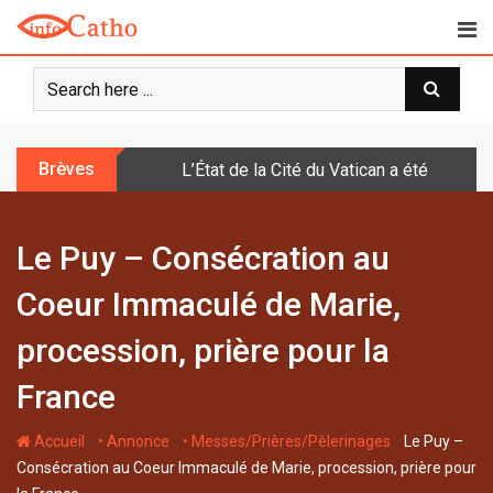
S
k
i
p
t
o
Brèves
L’État de la Cité du Vatican a été doté d
c
o
n
Le Puy – Consécration au
t
e
Coeur Immaculé de Marie,
n
t
procession, prière pour la
France
-
-
-
Accueil
• Annonce
• Messes/Prières/Pèlerinages
Le Puy –
Consécration au Coeur Immaculé de Marie, procession, prière pour