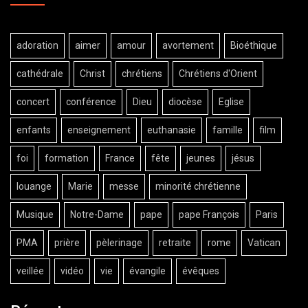
adoration
aimer
amour
avortement
Bioéthique
cathédrale
Christ
chrétiens
Chrétiens d'Orient
concert
conférence
Dieu
diocèse
Eglise
enfants
enseignement
euthanasie
famille
film
foi
formation
France
fête
jeunes
jésus
louange
Marie
messe
minorité chrétienne
Musique
Notre-Dame
pape
pape François
Paris
PMA
prière
pèlerinage
retraite
rome
Vatican
veillée
vidéo
vie
évangile
évêques