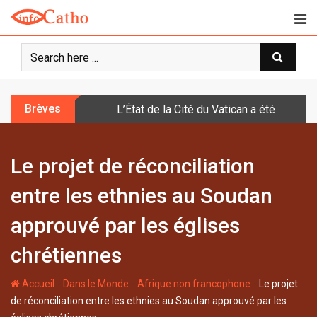
S
k
i
p
t
o
Brèves
L’État de la Cité du Vatican a été doté d
c
o
n
Le projet de réconciliation
t
e
entre les ethnies au Soudan
n
t
approuvé par les églises
chrétiennes
-
-
-
Accueil
Dans le Monde
Afrique non francophone
Le projet
de réconciliation entre les ethnies au Soudan approuvé par les