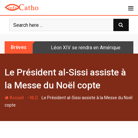
S
k
i
p
t
o
Brèves
Léon XIV se rendra en Amérique latine à l
c
o
n
Le Président al-Sissi assiste à
t
e
la Messe du Noël copte
n
t
-
-
Accueil
• NLQ
Le Président al-Sissi assiste à la Messe du Noël
copte