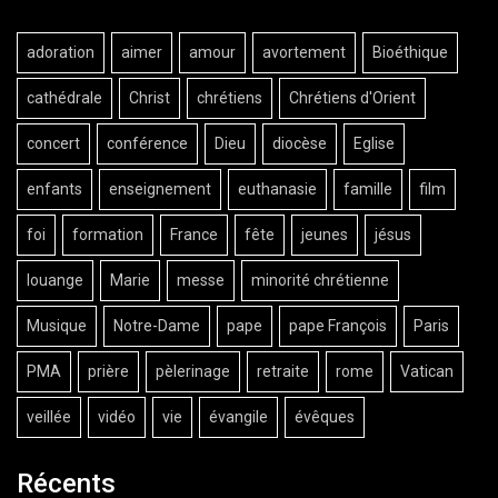
adoration
aimer
amour
avortement
Bioéthique
cathédrale
Christ
chrétiens
Chrétiens d'Orient
concert
conférence
Dieu
diocèse
Eglise
enfants
enseignement
euthanasie
famille
film
foi
formation
France
fête
jeunes
jésus
louange
Marie
messe
minorité chrétienne
Musique
Notre-Dame
pape
pape François
Paris
PMA
prière
pèlerinage
retraite
rome
Vatican
veillée
vidéo
vie
évangile
évêques
Récents