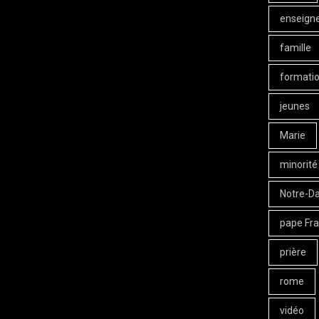
enseign
famille
formati
jeunes
Marie
minorité
Notre-D
pape Fra
prière
rome
vidéo