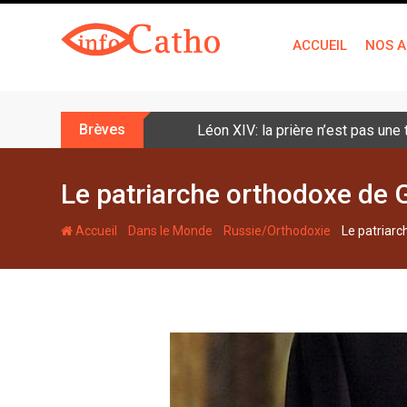
S
k
ACCUEIL
NOS A
i
p
t
o
Brèves
Léon XIV: la prière n’est pas une
c
o
n
Le patriarche orthodoxe de G
t
e
-
-
-
Accueil
Dans le Monde
Russie/Orthodoxie
Le patriarc
n
t