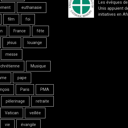
Les évêques de
ement
euthanasie
Unis appuient d
initiatives en Af
film
foi
on
France
fête
jésus
louange
messe
 chrétienne
Musique
ame
pape
nçois
Paris
PMA
pèlerinage
retraite
Vatican
veillée
vie
évangile