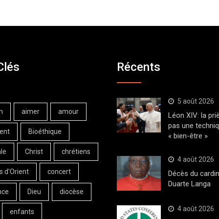
Clés
Récents
5 août 2026
n
aimer
amour
Léon XIV: la pri
pas une techni
ent
Bioéthique
« bien-être »
le
Christ
chrétiens
4 août 2026
s d'Orient
concert
Décès du cardin
Duarte Langa
nce
Dieu
diocèse
4 août 2026
enfants