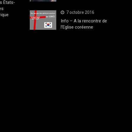
s États-
es
7 octobre 2016
rique
Info – A la rencontre de
l’Eglise coréenne