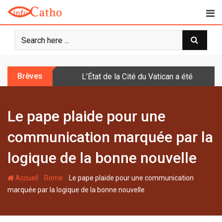
S
k
i
p
t
o
Brèves
L’État de la Cité du Vatican a été doté d
c
o
n
Le pape plaide pour une
t
e
communication marquée par la
n
t
logique de la bonne nouvelle
-
-
Accueil
Rome
Le pape plaide pour une communication
marquée par la logique de la bonne nouvelle