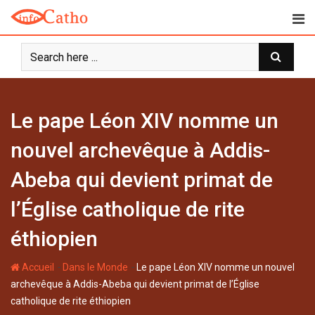
S
k
i
p
t
o
c
Le pape Léon XIV nomme un
o
n
nouvel archevêque à Addis-
t
Abeba qui devient primat de
e
n
l’Église catholique de rite
t
éthiopien
-
-
Accueil
Dans le Monde
Le pape Léon XIV nomme un nouvel
archevêque à Addis-Abeba qui devient primat de l’Église
catholique de rite éthiopien