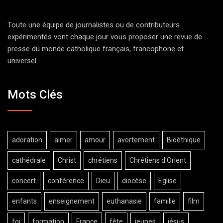
Toute une équipe de journalistes ou de contributeurs
expérimentés vont chaque jour vous proposer une revue de
presse du monde catholique français, francophone et
universel.
Mots Clés
adoration
aimer
amour
avortement
Bioéthique
cathédrale
Christ
chrétiens
Chrétiens d'Orient
concert
conférence
Dieu
diocèse
Eglise
enfants
enseignement
euthanasie
famille
film
foi
formation
France
fête
jeunes
jésus