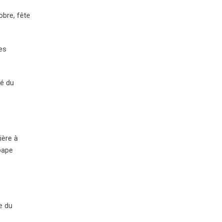
obre, fête
res
té du
ière à
 pape
re du