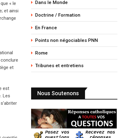
Dans le Monde
que « le
; et ainsi
Doctrine / Formation
Archange
En France
Points non négociables PNN
ational
Rome
à conclure
Tribunes et entretiens
tège et
re est
Nous Soutenons
. Les
s’abriter
s cunctis