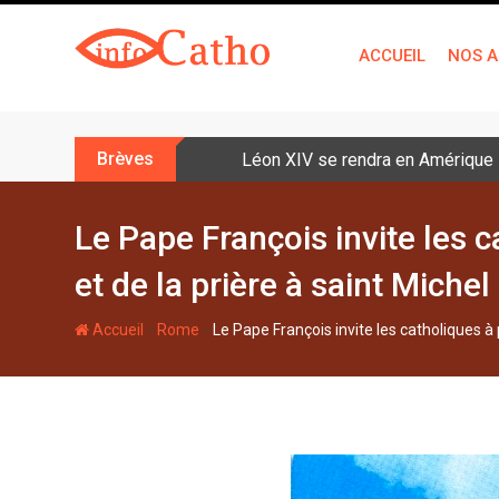
S
k
ACCUEIL
NOS A
i
p
t
o
Brèves
Léon XIV se rendra en Amérique la
c
o
n
Le Pape François invite les c
t
et de la prière à saint Michel
e
n
-
-
Accueil
Rome
Le Pape François invite les catholiques à 
t