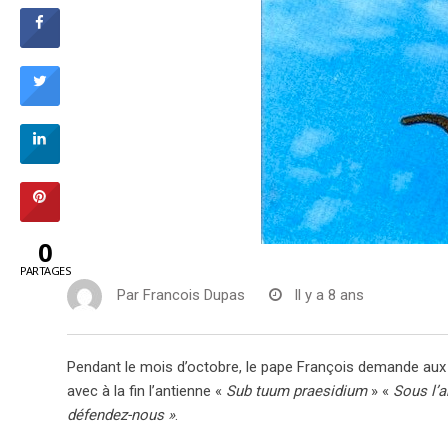
0
PARTAGES
Par
Francois Dupas
Il y a 8 ans
Pendant le mois d’octobre, le pape François demande aux c
avec à la fin l’antienne «
Sub tuum praesidium
» «
Sous l’a
défendez-nous »
.