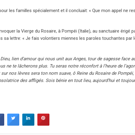
et pour les familles spécialement et il concluait: « Que mon appel ne re
nvoquer la Vierge du Rosaire, à Pompéi (Italie), au sanctuaire érigé pa
 sa lettre: « Je fais volontiers miennes les paroles touchantes par le
 Dieu, lien d’amour qui nous unit aux Anges, tour de sagesse face a
s ne te lâcherons plus. Tu seras notre réconfort à l’heure de l’agoni
cent sur nos lèvres sera ton nom suave, ô Reine du Rosaire de Pompéi,
latrice des affligés. Sois bénie en tout lieu, aujourd’hui et toujour