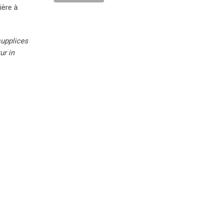
ière à
supplices
ur in