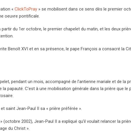
cation «
ClickToPray
» se mobilisent dans ce sens dès le premier oct
e oeuvre pontificale.
 partir du 1er octobre, le premier chapelet du matin, et les deux priè
tention.
érite Benoît XVI et en sa présence, le pape François a consacré la Ci
pelet, pendant un mois, accompagné de l’antienne mariale et de la pr
e la papauté. C’est à une mobilisation générale dans la prière que le
Rosaire.
et saint Jean-Paul II sa « prière préférée ».
» (octobre 2002), Jean-Paul II a expliqué qu’il voulait relancer la priè
age du Christ ».