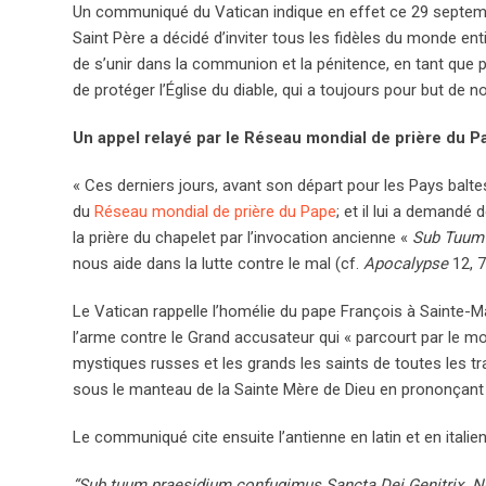
Un communiqué du Vatican indique en effet ce 29 septembre
Saint Père a décidé d’inviter tous les fidèles du monde enti
de s’unir dans la communion et la pénitence, en tant que 
de protéger l’Église du diable, qui a toujours pour but de 
Un appel relayé par le Réseau mondial de prière du P
« Ces derniers jours, avant son départ pour les Pays baltes
du
Réseau mondial de prière du Pape
; et il lui a demandé 
la prière du chapelet par l’invocation ancienne «
Sub Tuum
nous aide dans la lutte contre le mal (cf.
Apocalypse
12, 
Le Vatican rappelle l’homélie du pape François à Sainte-
l’arme contre le Grand accusateur qui « parcourt par le m
mystiques russes et les grands les saints de toutes les tra
sous le manteau de la Sainte Mère de Dieu en prononçant 
Le communiqué cite ensuite l’antienne en latin et en italien
“Sub tuum praesidium confugimus Sancta Dei Genitrix. Nos