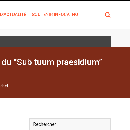
 D’ACTUALITÉ
SOUTENIR INFOCATHO
vi du “Sub tuum praesidium”
ichel