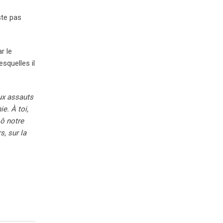
ste pas
r le
squelles il
ux assauts
e. À toi,
 ô notre
s, sur la