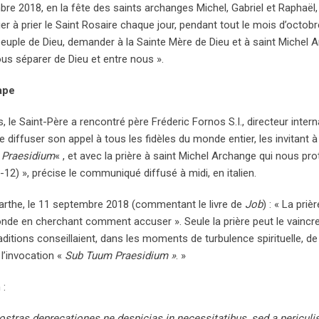
 2018, en la fête des saints archanges Michel, Gabriel et Raphaël, 
er à prier le Saint Rosaire chaque jour, pendant tout le mois d’octobre
peuple de Dieu, demander à la Sainte Mère de Dieu et à saint Michel 
nous séparer de Dieu et entre nous ».
ape
, le Saint-Père a rencontré père Fréderic Fornos S.I., directeur intern
de diffuser son appel à tous les fidèles du monde entier, les invitant 
 Praesidium
« , et avec la prière à saint Michel Archange qui nous pro
7-12) », précise le communiqué diffusé à midi, en italien.
Marthe, le 11 septembre 2018 (commentant le livre de
Job
) : « La priè
onde en cherchant comment accuser ». Seule la prière peut le vaincre
ditions conseillaient, dans les moments de turbulence spirituelle, de 
l’invocation «
Sub Tuum Praesidium »
. »
 :
tras deprecationes ne despicias in necessitatibus, sed a periculi