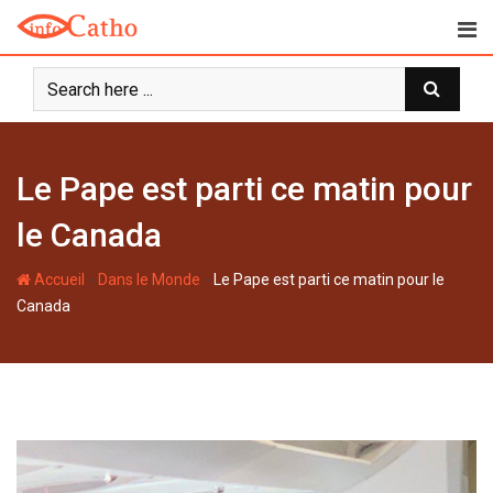
S
k
i
p
t
o
c
Le Pape est parti ce matin pour
o
n
le Canada
t
e
-
-
Accueil
Dans le Monde
Le Pape est parti ce matin pour le
n
Canada
t