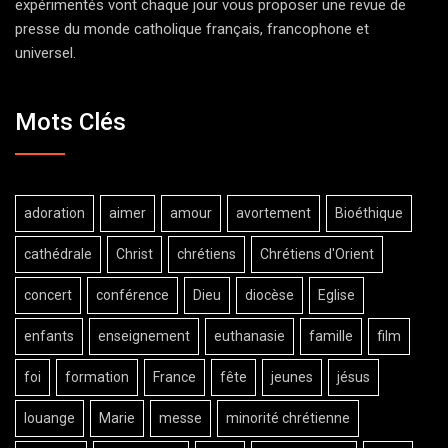
expérimentés vont chaque jour vous proposer une revue de
presse du monde catholique français, francophone et
universel.
Mots Clés
adoration
aimer
amour
avortement
Bioéthique
cathédrale
Christ
chrétiens
Chrétiens d'Orient
concert
conférence
Dieu
diocèse
Eglise
enfants
enseignement
euthanasie
famille
film
foi
formation
France
fête
jeunes
jésus
louange
Marie
messe
minorité chrétienne