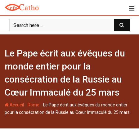
S
k
i
p
t
o
c
Le Pape écrit aux évêques du
o
n
monde entier pour la
t
consécration de la Russie au
e
n
Cœur Immaculé du 25 mars
t
-
-
Accueil
Rome
Le Pape écrit aux évêques du monde entier
pour la consécration de la Russie au Cœur Immaculé du 25 mars