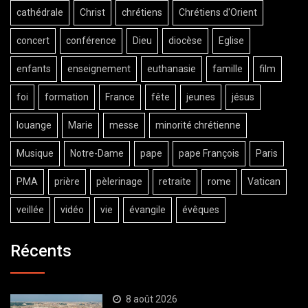
cathédrale
Christ
chrétiens
Chrétiens d'Orient
concert
conférence
Dieu
diocèse
Eglise
enfants
enseignement
euthanasie
famille
film
foi
formation
France
fête
jeunes
jésus
louange
Marie
messe
minorité chrétienne
Musique
Notre-Dame
pape
pape François
Paris
PMA
prière
pèlerinage
retraite
rome
Vatican
veillée
vidéo
vie
évangile
évêques
Récents
8 août 2026