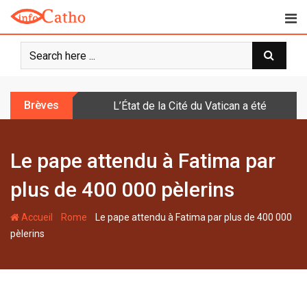
S
k
i
p
t
o
Brèves
L’État de la Cité du Vatican a été doté d
c
o
n
Le pape attendu à Fatima par
t
e
plus de 400 000 pèlerins
n
t
-
-
Accueil
Rome
Le pape attendu à Fatima par plus de 400 000
pèlerins