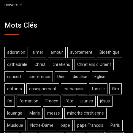
universel.
Mots Clés
adoration
aimer
amour
avortement
Bioéthique
cathédrale
Christ
chrétiens
Chrétiens d'Orient
concert
conférence
Dieu
diocèse
Eglise
enfants
enseignement
euthanasie
famille
film
foi
formation
France
fête
jeunes
jésus
louange
Marie
messe
minorité chrétienne
Musique
Notre-Dame
pape
pape François
Paris