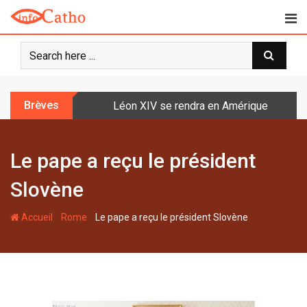
S
k
i
p
t
o
Brèves
Léon XIV se rendra en Amérique latine à l
c
o
n
Le pape a reçu le président
t
e
Slovène
n
t
-
-
Accueil
Rome
Le pape a reçu le président Slovène