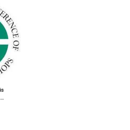
is
n…