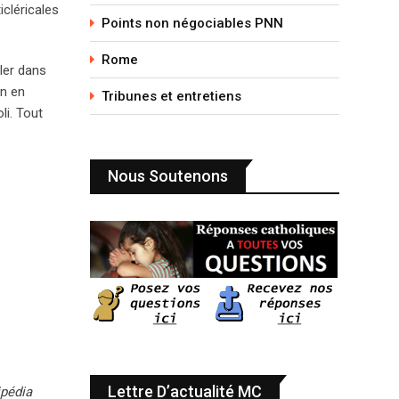
icléricales
Points non négociables PNN
Rome
ler dans
on en
Tribunes et entretiens
li. Tout
Nous Soutenons
Lettre D’actualité MC
ipédia