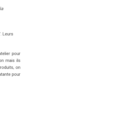
ia
”. Leurs
telier pour
on mais ils
roduits, on
atante pour