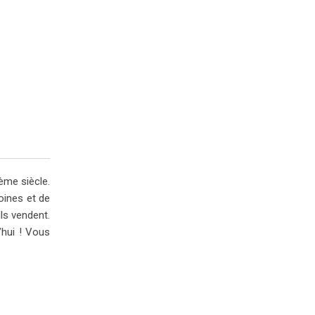
ème siècle.
oines et de
ls vendent.
’hui ! Vous