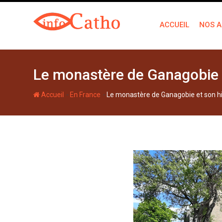
S
k
ACCUEIL
NOS A
i
p
t
o
Le monastère de Ganagobie et
c
o
-
-
Accueil
En France
Le monastère de Ganagobie et son hist
n
t
e
n
t