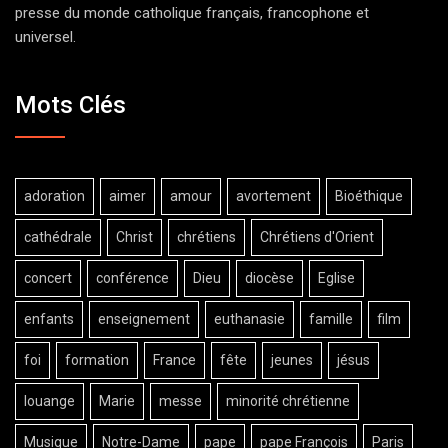
presse du monde catholique français, francophone et
universel.
Mots Clés
adoration
aimer
amour
avortement
Bioéthique
cathédrale
Christ
chrétiens
Chrétiens d'Orient
concert
conférence
Dieu
diocèse
Eglise
enfants
enseignement
euthanasie
famille
film
foi
formation
France
fête
jeunes
jésus
louange
Marie
messe
minorité chrétienne
Musique
Notre-Dame
pape
pape François
Paris