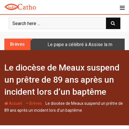
S
k
i
p
t
o
Brèves
Le pape a célébré à Assise la messe de 
c
o
n
Le diocèse de Meaux suspend
t
e
un prêtre de 89 ans après un
n
t
incident lors d’un baptême
-
-
Accueil
•• Brèves
Le diocèse de Meaux suspend un prêtre de
89 ans après un incident lors d’un baptême