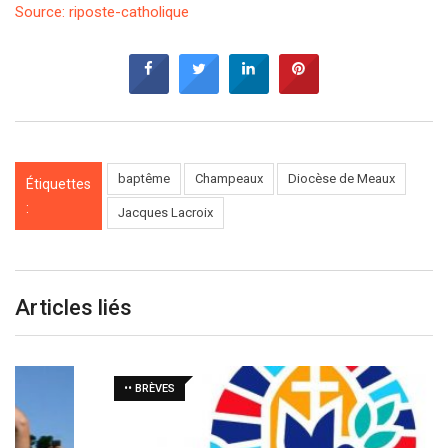
Source: riposte-catholique
baptême
Champeaux
Diocèse de Meaux
Étiquettes
:
Jacques Lacroix
Articles liés
•• BRÈVES