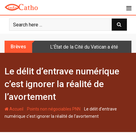
S
k
i
p
t
o
Brèves
L’État de la Cité du Vatican a été doté d
c
o
n
Le délit d’entrave numérique
t
e
c’est ignorer la réalité de
n
t
l’avortement
-
-
Accueil
Points non négociables PNN
Le délit d’entrave
numérique c’est ignorer la réalité de l’avortement