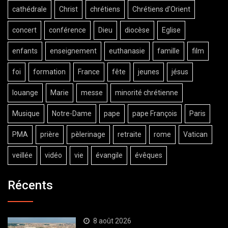
cathédrale
Christ
chrétiens
Chrétiens d'Orient
concert
conférence
Dieu
diocèse
Eglise
enfants
enseignement
euthanasie
famille
film
foi
formation
France
fête
jeunes
jésus
louange
Marie
messe
minorité chrétienne
Musique
Notre-Dame
pape
pape François
Paris
PMA
prière
pèlerinage
retraite
rome
Vatican
veillée
vidéo
vie
évangile
évêques
Récents
8 août 2026