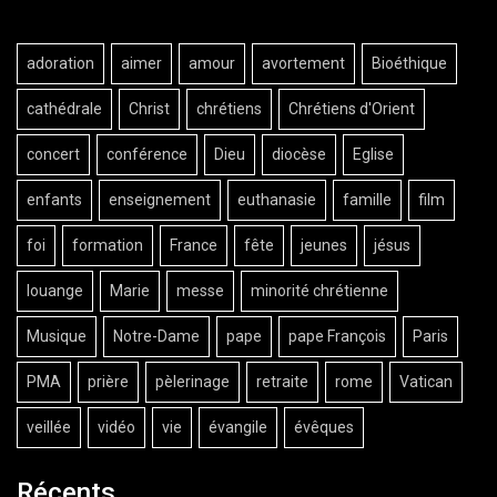
adoration
aimer
amour
avortement
Bioéthique
cathédrale
Christ
chrétiens
Chrétiens d'Orient
concert
conférence
Dieu
diocèse
Eglise
enfants
enseignement
euthanasie
famille
film
foi
formation
France
fête
jeunes
jésus
louange
Marie
messe
minorité chrétienne
Musique
Notre-Dame
pape
pape François
Paris
PMA
prière
pèlerinage
retraite
rome
Vatican
veillée
vidéo
vie
évangile
évêques
Récents