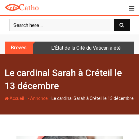
S
k
i
p
t
o
Brèves
L’État de la Cité du Vatican a été doté d
c
o
n
Le cardinal Sarah à Créteil le
t
e
13 décembre
n
t
-
-
Accueil
• Annonce
Le cardinal Sarah à Créteil le 13 décembre