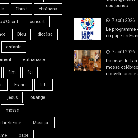
des jeunes
le
Christ
chrétiens
7 août 2026
s d'Orient
concert
Le programme de
nce
Dieu
diocèse
du pape en Fran
enfants
7 août 2026
ement
euthanasie
Diocèse de Lar
messe célébrée
film
foi
nouvelle année 
on
France
fête
jésus
louange
messe
 chrétienne
Musique
ame
pape