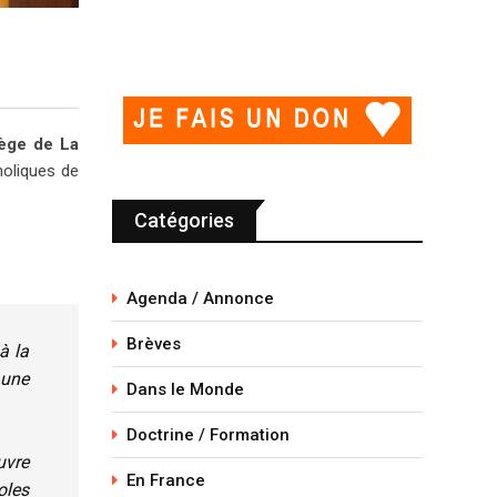
lège de La
holiques de
Catégories
Agenda / Annonce
Brèves
à la
 une
Dans le Monde
Doctrine / Formation
uvre
En France
oles