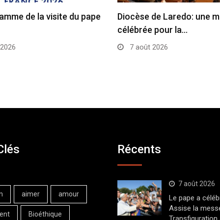
amme de la visite du pape
Diocèse de Laredo: une 
célébrée pour la…
 2026
7 août 2026
Clés
Récents
7 août 2026
n
aimer
amour
Le pape a céléb
Assise la messe
ent
Bioéthique
Transfiguration