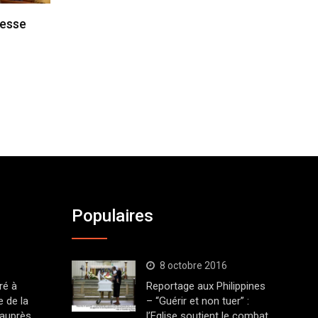
messe
Populaires
8 octobre 2016
ré à
Reportage aux Philippines
 de la
– “Guérir et non tuer” :
 auprès
l’Eglise soutient le combat