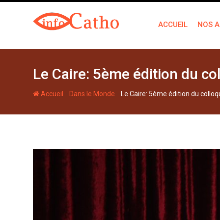
S
k
ACCUEIL
NOS A
i
p
t
o
Le Caire: 5ème édition du c
c
o
-
-
Accueil
Dans le Monde
Le Caire: 5ème édition du collo
n
t
e
n
t