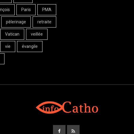
nçois
Paris
PMA
pèlerinage
retraite
Vatican
veillée
vie
évangile