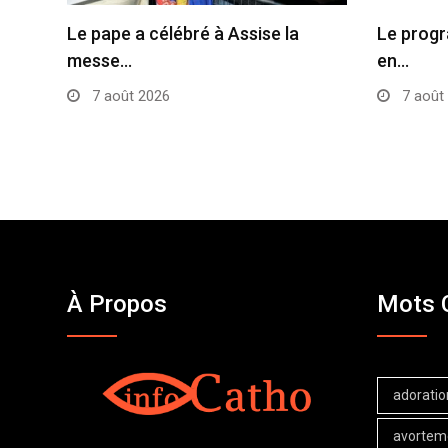
Le pape a célébré à Assise la
Le progr
messe…
en…
7 août 2026
7 août
À Propos
Mots 
adoratio
avortem