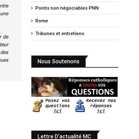
ntre
Points non négociables PNN
 une
Rome
Tribunes et entretiens
r de
teur
 des
ques
Nous Soutenons
Lettre D’actualité MC