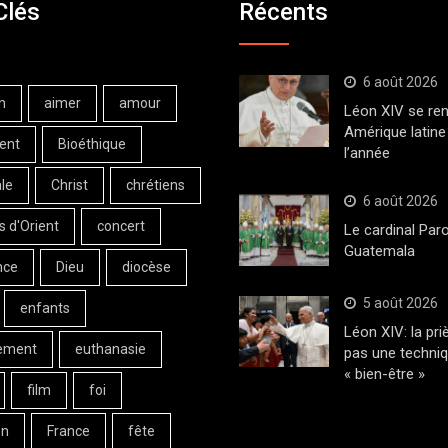
Clés
Récents
6 août 2026
n
aimer
amour
Léon XIV se ren
Amérique latine 
ent
Bioéthique
l’année
le
Christ
chrétiens
6 août 2026
s d'Orient
concert
Le cardinal Paro
Guatemala
nce
Dieu
diocèse
5 août 2026
enfants
Léon XIV: la pri
ement
euthanasie
pas une techni
« bien-être »
film
foi
on
France
fête