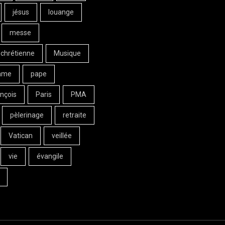
jésus
louange
messe
 chrétienne
Musique
ame
pape
nçois
Paris
PMA
pèlerinage
retraite
Vatican
veillée
vie
évangile