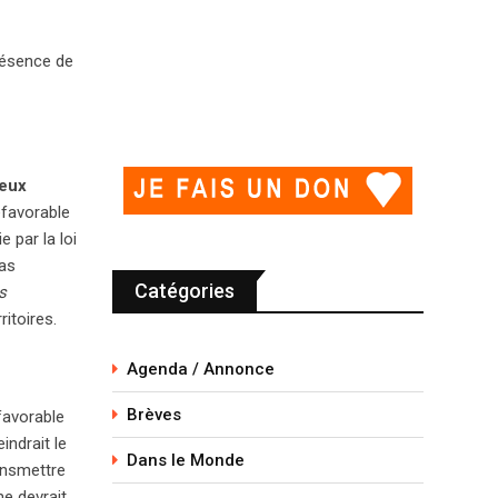
présence de
deux
favorable
 par la loi
pas
Catégories
s
ritoires.
Agenda / Annonce
Brèves
favorable
indrait le
Dans le Monde
ransmettre
me devrait