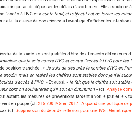
insi risquerait de dépasser les délais d’avortement. Elle a souligné à 
as l’accès à l’IVG et «
sur le fond, si l’objectif est de forcer les méd
ur elle, la clause de conscience a l’avantage d’afficher les intentions
ministre de la santé se sont justifiés d’être des fervents défenseurs d’
maginer que je sois contre l’IVG et contre l’accès à l’IVG pour le
de position tranchée : «
Je suis de très près le nombre d’IVG en Fra
cte anodin, mais en réalité les chiffres sont stables donc je n’ai auc
icultés d’accès à l’IVG.
» Et aussi, «
le fait que le chiffre soit stable 
eur dont on souhaiterait qu’il soit en diminution
» (cf.
Analyse com
our autant, les mesures de préventions tardent à voir le jour et le « t
e vent en poupe (cf.
216 700 IVG en 2017 : A quand une politique de 
cas (cf.
Suppression du délai de réflexion pour une IVG : Gènéthique 