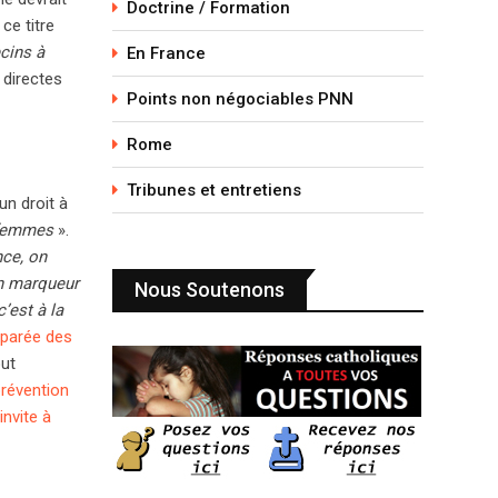
Doctrine / Formation
ce titre
ecins à
En France
 directes
Points non négociables PNN
Rome
Tribunes et entretiens
un droit à
s femmes
».
nce, on
un marqueur
Nous Soutenons
c’est à la
parée des
out
prévention
invite à