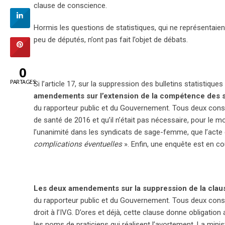
clause de conscience.
Hormis les questions de statistiques, qui ne représentaien
peu de députés, n’ont pas fait l’objet de débats.
0
PARTAGES
Si l’article 17, sur la suppression des bulletins statistique
amendements sur l’extension de la compétence des s
du rapporteur public et du Gouvernement. Tous deux consi
de santé de 2016 et qu’il n’était pas nécessaire, pour le m
l’unanimité dans les syndicats de sage-femme, que l’acte é
complications éventuelles
». Enfin, une enquête est en cour
Les deux amendements sur la suppression de la clause
du rapporteur public et du Gouvernement. Tous deux consid
droit à l’IVG. D’ores et déjà, cette clause donne obligatio
les noms de praticiens qui réalisent l’avortement. La mini