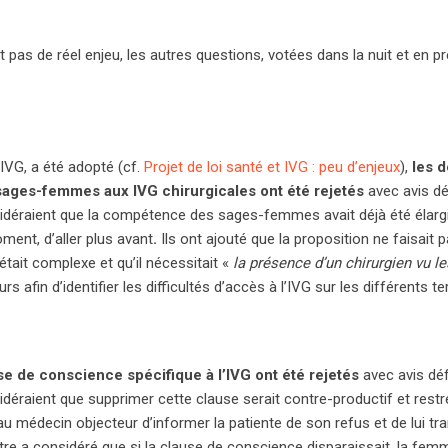
t pas de réel enjeu, les autres questions, votées dans la nuit et en 
s IVG, a été adopté (cf.
Projet de loi santé et IVG : peu d’enjeux
),
les 
ages-femmes aux IVG chirurgicales ont été rejetés
avec avis dé
déraient que la compétence des sages-femmes avait déjà été élargie
oment, d’aller plus avant
.
Ils ont ajouté que la proposition ne faisait 
tait complexe et qu’il nécessitait «
la présence d’un chirurgien vu le
s afin d’identifier les difficultés d’accès à l’IVG sur les différents ter
 de conscience spécifique à l’IVG ont été rejetés
avec avis dé
éraient que supprimer cette clause serait contre-productif et restre
n au médecin objecteur d’informer la patiente de son refus et de lui t
stre a considéré que si la clause de conscience disparaissait, la fem