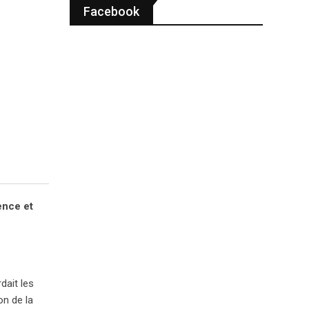
Facebook
ence et
rdait les
on de la