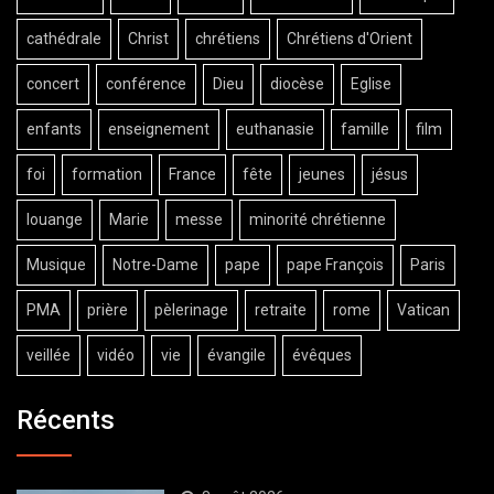
cathédrale
Christ
chrétiens
Chrétiens d'Orient
concert
conférence
Dieu
diocèse
Eglise
enfants
enseignement
euthanasie
famille
film
foi
formation
France
fête
jeunes
jésus
louange
Marie
messe
minorité chrétienne
Musique
Notre-Dame
pape
pape François
Paris
PMA
prière
pèlerinage
retraite
rome
Vatican
veillée
vidéo
vie
évangile
évêques
Récents