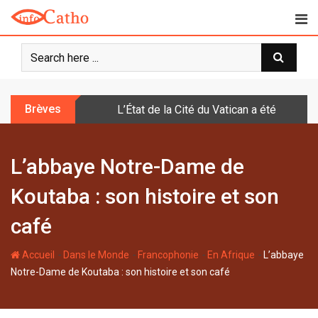
S
k
i
p
t
o
Brèves
L’État de la Cité du Vatican a été doté d
c
o
n
L’abbaye Notre-Dame de
t
e
Koutaba : son histoire et son
n
t
café
-
-
-
-
Accueil
Dans le Monde
Francophonie
En Afrique
L’abbaye
Notre-Dame de Koutaba : son histoire et son café