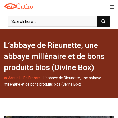
S
k
i
p
t
o
c
L’abbaye de Rieunette, une
o
n
abbaye millénaire et de bons
t
produits bios (Divine Box)
e
n
-
-
Accueil
En France
L’abbaye de Rieunette, une abbaye
t
millénaire et de bons produits bios (Divine Box)