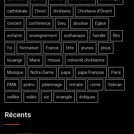
cathédrale
Christ
chrétiens
Chrétiens d'Orient
concert
conférence
Dieu
diocèse
Eglise
enfants
enseignement
euthanasie
famille
film
foi
formation
France
fête
jeunes
jésus
louange
Marie
messe
minorité chrétienne
Musique
Notre-Dame
pape
pape François
Paris
PMA
prière
pèlerinage
retraite
rome
Vatican
veillée
vidéo
vie
évangile
évêques
Récents