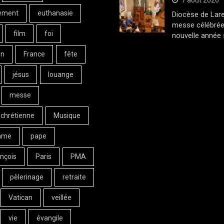
7 août 2026
ement
euthanasie
Diocèse de Lar
messe célébrée
film
foi
nouvelle année 
on
France
fête
jésus
louange
messe
 chrétienne
Musique
ame
pape
nçois
Paris
PMA
pèlerinage
retraite
Vatican
veillée
vie
évangile