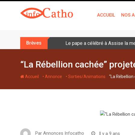
S
k
ACCUEIL
NOS A
i
p
t
o
Brèves
Le pape a célébré à Assise la me
c
o
n
“La Rébellion cachée” projetée
t
e
-
-
-
Accueil
• Annonce
• Sorties/Animations
“La Rébellion 
n
t
Par
Annonces Infocatho
Il y a 9 ans