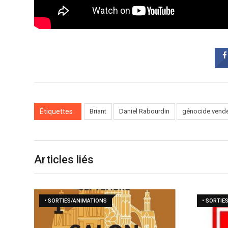
Étiquettes :
Briant
Daniel Rabourdin
génocide vend
Articles liés
• SORTIES/ANIMATIONS
• SORTIE