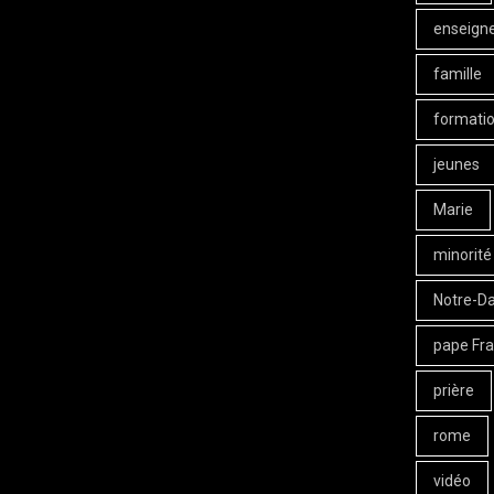
enseign
famille
formati
jeunes
Marie
minorité
Notre-D
pape Fra
prière
rome
vidéo