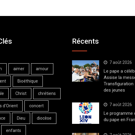
Clés
Récents
7 août 2026
n
aimer
amour
Le pape a céléb
Assise la messe
ent
Bioéthique
Transfiguration
des jeunes
le
Christ
chrétiens
7 août 2026
s d'Orient
concert
Le programme de
nce
Dieu
diocèse
du pape en Fran
enfants