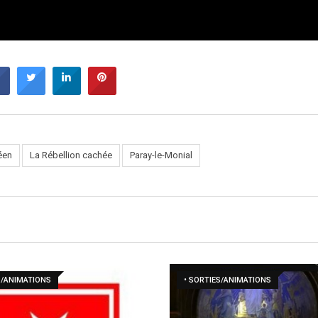
éen
La Rébellion cachée
Paray-le-Monial
S/ANIMATIONS
• SORTIES/ANIMATIONS