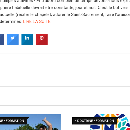
multiples activités? Et d’abord combien de temps devons-nous expli
ière habituelle devrait être constante, jour et nuit. C’est le but vers l
actuelle (réciter le chapelet, adorer le Saint-Sacrement, faire l’orais
 déterminés.
LIRE LA SUITE
NE / FORMATION
• DOCTRINE / FORMATION