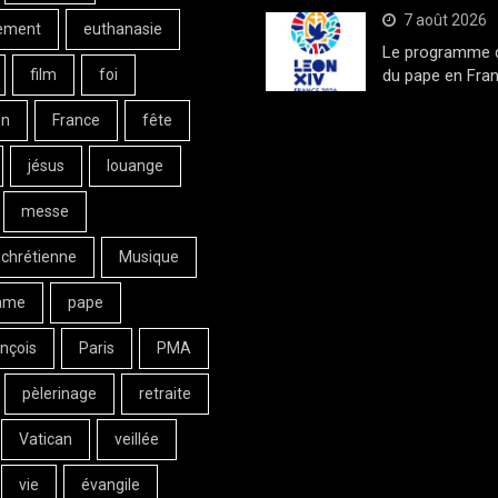
7 août 2026
ement
euthanasie
Le programme de
film
foi
du pape en Fran
on
France
fête
jésus
louange
messe
 chrétienne
Musique
ame
pape
nçois
Paris
PMA
pèlerinage
retraite
Vatican
veillée
vie
évangile