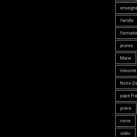
enseign
famille
formati
jeunes
Marie
minorité
Notre-D
pape Fra
prière
rome
vidéo