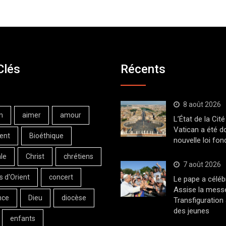
Clés
Récents
8 août 2026
n
aimer
amour
L’État de la Cité
Vatican a été d
ent
Bioéthique
nouvelle loi fo
le
Christ
chrétiens
7 août 2026
s d'Orient
concert
Le pape a céléb
Assise la messe
nce
Dieu
diocèse
Transfiguration
des jeunes
enfants