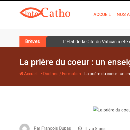
S
k
ACCUEIL
NOS A
i
p
t
o
Brèves
L’État de la Cité du Vatican a ét
c
o
n
La prière du coeur : un ens
t
e
-
-
Accueil
• Doctrine / Formation
La prière du coeur : un
n
t
Par
Francois Dupas
Il y a 8 ans