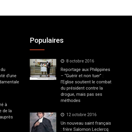
Populaires
8 octobre 2016
 du
Reportage aux Philippines
oté d’une
– “Guérir et non tuer” :
ndamentale
l’Eglise soutient le combat
du président contre la
drogue, mais pas ses
méthodes
ré à
 de la
12 octobre 2016
 auprès
Un nouveau saint français
: frère Salomon Leclercq