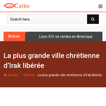
S
k
i
p
t
o
Brèves
Léon XIV se rendra en Amérique latine à l
c
o
n
La plus grande ville chrétienne
t
e
d’Irak libérée
n
t
-
-
Accueil
•• Brèves
La plus grande ville chrétienne d’Irak libérée