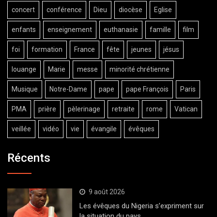
concert
conférence
Dieu
diocèse
Eglise
enfants
enseignement
euthanasie
famille
film
foi
formation
France
fête
jeunes
jésus
louange
Marie
messe
minorité chrétienne
Musique
Notre-Dame
pape
pape François
Paris
PMA
prière
pèlerinage
retraite
rome
Vatican
veillée
vidéo
vie
évangile
évêques
Récents
9 août 2026
Les évêques du Nigeria s’expriment sur
la situation du pays