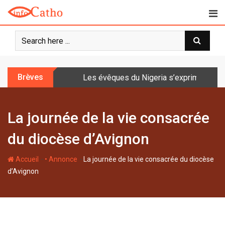
S
k
i
p
t
o
Brèves
Les évêques du Nigeria s’expriment sur 
c
o
n
La journée de la vie consacrée
t
e
du diocèse d’Avignon
n
t
-
-
Accueil
• Annonce
La journée de la vie consacrée du diocèse
d’Avignon