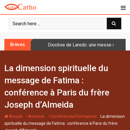
S
k
i
p
t
o
Brèves
Diocèse de Laredo: une messe célébrée 
c
o
n
La dimension spirituelle du
t
e
message de Fatima :
n
t
conférence à Paris du frère
Joseph d’Almeida
-
-
-
Accueil
• Annonce
• Conférences/Formations
La dimension
spirituelle du message de Fatima : conférence à Paris du frère