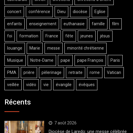
concert
conférence
Dieu
diocèse
Eglise
enfants
enseignement
euthanasie
famille
film
foi
formation
France
fête
jeunes
jésus
louange
Marie
messe
minorité chrétienne
Musique
Notre-Dame
pape
pape François
Paris
PMA
prière
pèlerinage
retraite
rome
Vatican
veillée
vidéo
vie
évangile
évêques
Récents
7 août 2026
Diocèse de Laredo: une messe célébrée