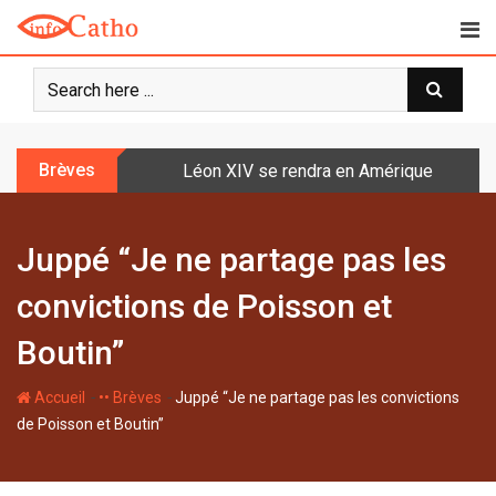
S
k
i
p
t
o
Brèves
Léon XIV se rendra en Amérique latine à l
c
o
n
Juppé “Je ne partage pas les
t
e
convictions de Poisson et
n
t
Boutin”
-
-
Accueil
•• Brèves
Juppé “Je ne partage pas les convictions
de Poisson et Boutin”