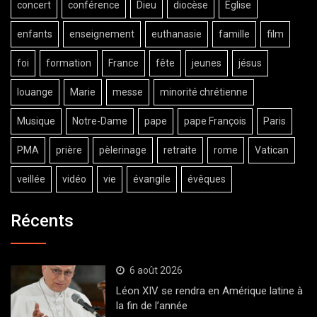
concert
conférence
Dieu
diocèse
Eglise
enfants
enseignement
euthanasie
famille
film
foi
formation
France
fête
jeunes
jésus
louange
Marie
messe
minorité chrétienne
Musique
Notre-Dame
pape
pape François
Paris
PMA
prière
pèlerinage
retraite
rome
Vatican
veillée
vidéo
vie
évangile
évêques
Récents
6 août 2026
Léon XIV se rendra en Amérique latine à
la fin de l’année