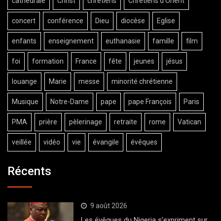
cathédrale
Christ
chrétiens
Chrétiens d'Orient
concert
conférence
Dieu
diocèse
Eglise
enfants
enseignement
euthanasie
famille
film
foi
formation
France
fête
jeunes
jésus
louange
Marie
messe
minorité chrétienne
Musique
Notre-Dame
pape
pape François
Paris
PMA
prière
pèlerinage
retraite
rome
Vatican
veillée
vidéo
vie
évangile
évêques
Récents
9 août 2026
Les évêques du Nigeria s’expriment sur