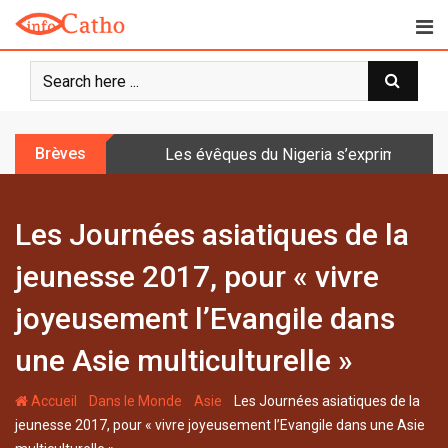
S
k
i
p
t
o
Brèves
Les évêques du Nigeria s’expriment sur 
c
o
n
Les Journées asiatiques de la
t
e
jeunesse 2017, pour « vivre
n
t
joyeusement l’Evangile dans
une Asie multiculturelle »
-
-
-
Accueil
Dans le Monde
Asie
Les Journées asiatiques de la
jeunesse 2017, pour « vivre joyeusement l’Evangile dans une Asie