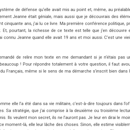
système de défense qu’elle avait mis au point et, même, au préalable,
eulement Jeanne était géniale, mais aussi que je découvrais des élém
cinquante ans, j’ai lu ce livre. Ma première conférence politique, 
. Et, pourtant, la richesse de ce texte est telle que j’en découvre
’ai connu Jeanne quand elle avait 19 ans et moi aussi. C’est une vieil
demandé de relire mon texte en me demandant si je n’étais pas u
beaucoup ! Pour répondre totalement à votre question, il faut avoue
t du Français, même si le sens de ma démarche s’inscrit bien dans 
e ­elle l’a été dans sa vie militaire, c’est-à-dire toujours dans l’o
. Sa stratégie, que j’ai comprise à la deuxième ou troisième lectur
. Ils veulent mon secret, ils ne l’auront pas. Je leur en dirai le mo
 ce moment-là, elle leur lâche des choses. Sinon, elle estime visibleme