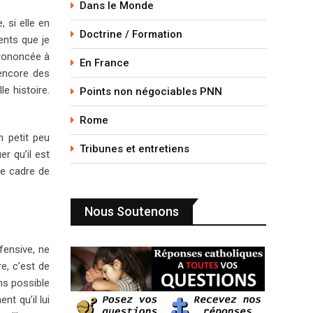
Dans le Monde
 si elle en
Doctrine / Formation
ents que je
prononcée à
En France
 encore des
le histoire.
Points non négociables PNN
Rome
n petit peu
Tribunes et entretiens
r qu’il est
le cadre de
Nous Soutenons
ffensive, ne
e, c’est de
ins possible
nt qu’il lui