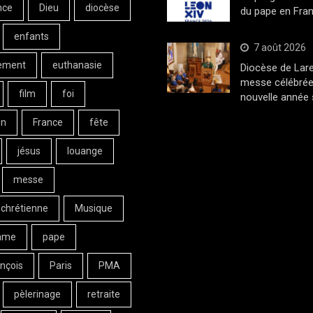
nce
Dieu
diocèse
du pape en Fran
enfants
7 août 2026
ement
euthanasie
Diocèse de Lar
messe célébrée
film
foi
nouvelle année 
on
France
fête
jésus
louange
messe
 chrétienne
Musique
ame
pape
nçois
Paris
PMA
pèlerinage
retraite