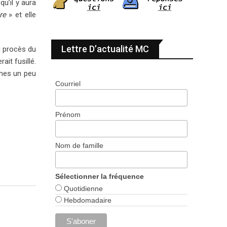
qu’il y aura
re
» et elle
Lettre D’actualité MC
u procès du
ait fusillé.
mmes un peu
Courriel
Prénom
Nom de famille
Sélectionner la fréquence
Quotidienne
Hebdomadaire