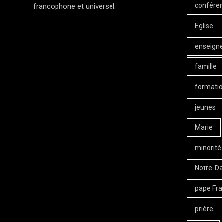
confére
francophone et universel.
Eglise
enseign
famille
formati
jeunes
Marie
minorité
Notre-D
pape Fra
prière