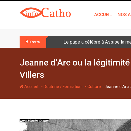
S
k
ACCUEIL
NOS A
i
p
t
o
Brèves
Le pape a célébré à Assise la me
c
o
n
Jeanne d’Arc ou la légitimit
t
Villers
e
n
-
-
-
Accueil
• Doctrine / Formation
• Culture
Jeanne d’Arc o
t