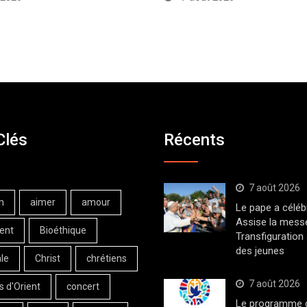
Clés
Récents
7 août 2026
n
aimer
amour
Le pape a céléb
Assise la messe
ent
Bioéthique
Transfiguration
des jeunes
le
Christ
chrétiens
7 août 2026
s d'Orient
concert
Le programme de