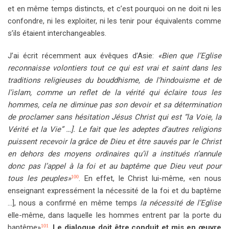
et en même temps distincts, et c’est pourquoi on ne doit ni les
confondre, ni les exploiter, ni les tenir pour équivalents comme
s’ils étaient interchangeables.
J’ai écrit récemment aux évêques d’Asie:
«Bien que l’Eglise
reconnaisse volontiers tout ce qui est vrai et saint dans les
traditions religieuses du bouddhisme, de l’hindouisme et de
l’islam, comme un reflet de la vérité qui éclaire tous les
hommes, cela ne diminue pas son devoir et sa détermination
de proclamer sans hésitation Jésus Christ qui est “la Voie, la
Vérité et la Vie” …]. Le fait que les adeptes d’autres religions
puissent recevoir la grâce de Dieu et être sauvés par le Christ
en dehors des moyens ordinaires qu’il a institués n’annule
donc pas l’appel à la foi et au baptême que Dieu veut pour
tous les peuples»
. En effet, le Christ lui-même, «en nous
100
enseignant expressément la nécessité de la foi et du baptême
…], nous a confirmé en même temps
la nécessité de l’Eglise
elle-même, dans laquelle les hommes entrent par la porte du
baptême»
.
Le dialogue doit être conduit et mis en œuvre
101