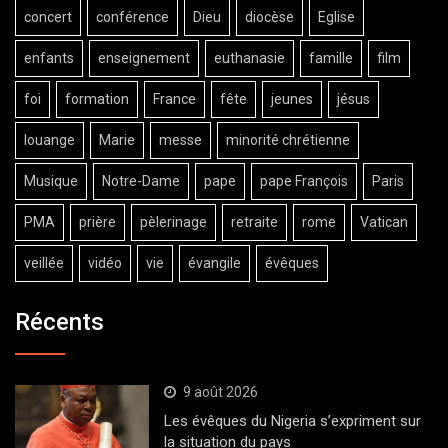
concert
conférence
Dieu
diocèse
Eglise
enfants
enseignement
euthanasie
famille
film
foi
formation
France
fête
jeunes
jésus
louange
Marie
messe
minorité chrétienne
Musique
Notre-Dame
pape
pape François
Paris
PMA
prière
pèlerinage
retraite
rome
Vatican
veillée
vidéo
vie
évangile
évêques
Récents
9 août 2026
Les évêques du Nigeria s’expriment sur
la situation du pays