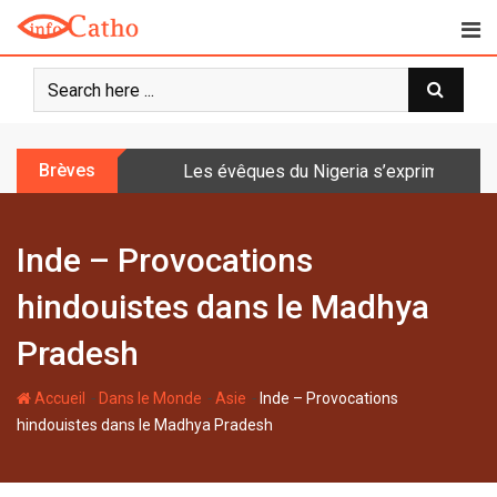
S
k
i
p
t
o
Brèves
Les évêques du Nigeria s’expriment sur 
c
o
n
Inde – Provocations
t
e
hindouistes dans le Madhya
n
t
Pradesh
-
-
-
Accueil
Dans le Monde
Asie
Inde – Provocations
hindouistes dans le Madhya Pradesh