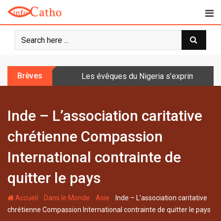
S
k
i
p
t
o
Brèves
Les évêques du Nigeria s’expriment sur 
c
o
n
Inde – L’association caritative
t
e
chrétienne Compassion
n
t
International contrainte de
quitter le pays
-
-
-
Accueil
Dans le Monde
Asie
Inde – L’association caritative
chrétienne Compassion International contrainte de quitter le pays