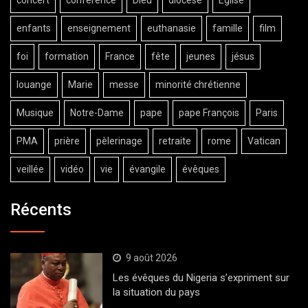
enfants
enseignement
euthanasie
famille
film
foi
formation
France
fête
jeunes
jésus
louange
Marie
messe
minorité chrétienne
Musique
Notre-Dame
pape
pape François
Paris
PMA
prière
pèlerinage
retraite
rome
Vatican
veillée
vidéo
vie
évangile
évêques
Récents
9 août 2026
Les évêques du Nigeria s’expriment sur
la situation du pays