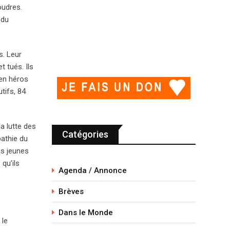
oudres.
 du
s. Leur
t tués. Ils
 en héros
tifs, 84
a lutte des
Catégories
pathie du
es jeunes
qu’ils
Agenda / Annonce
Brèves
Dans le Monde
 le