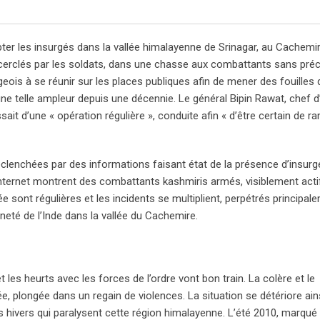
pter les insurgés dans la vallée himalayenne de Srinagar, au Cachemire
 encerclés par les soldats, dans une chasse aux combattants sans pré
ageois à se réunir sur les places publiques afin de mener des fouille
une telle ampleur depuis une décennie. Le général Bipin Rawat, chef d
ait d’une « opération régulière », conduite afin « d’être certain de r
éclenchées par des informations faisant état de la présence d’insurg
 Internet montrent des combattants kashmiris armés, visiblement acti
 sont régulières et les incidents se multiplient, perpétrés principale
neté de l’Inde dans la vallée du Cachemire.
 les heurts avec les forces de l’ordre vont bon train. La colère et le
, plongée dans un regain de violences. La situation se détériore ain
s hivers qui paralysent cette région himalayenne. L’été 2010, marqué 