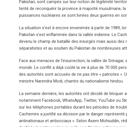
Pakistan, sont campés sur leur notion de légitimité territ
tenté de reconquérir la province à majorité musulmane, la 
puissances nucléaires se sont livrées deux guerres en so
La situation s’est à encore envenimée à partir de 1989, l
Pakistan s’est enflammée dans la vallée indienne. Le Cac
devenu le champ de bataille des insurgés mais aussi des r
séparatistes et au soutien du Pakistan de nombreuses at
Face aux menaces de l’insurrection, la vallée de Srinagar, a
monde. Le conflit a déjà coûté la vie à plus de 70 000 perso
des autorités sont accusés de ne pas être « patriotes ».
ministre Narendra Modi, chantre du nationalisme hindou.
La semaine dernière, les autorités ont décidé de bloquer 
notamment Facebook, WhatsApp, Twitter, YouTube ou Skype
sur les téléphones portables durant les périodes de trouble
Cachemire a justifié sa décision par le danger représenté 
antinationaux et antisociaux ». Selon Asem Mohiuddin, réd