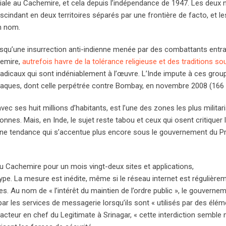
oriale au Cachemire, et cela depuis l’indépendance de 1947. Les deux 
scindant en deux territoires séparés par une frontière de facto, et l
n nom.
orsqu’une insurrection anti-indienne menée par des combattants entr
hemire,
autrefois havre de la tolérance religieuse et des traditions so
adicaux qui sont indéniablement à l’œuvre. L’Inde impute à ces grou
taques, dont celle perpétrée contre Bombay, en novembre 2008 (166
vec ses huit millions d’habitants, est l’une des zones les plus milita
nnes. Mais, en Inde, le sujet reste tabou et ceux qui osent critiquer 
 Une tendance qui s’accentue plus encore sous le gouvernement du P
au Cachemire pour un mois vingt-deux sites et applications,
. La mesure est inédite, même si le réseau internet est régulière
s. Au nom de « l’intérêt du maintien de l’ordre public », le gouverne
par les services de messagerie lorsqu’ils sont « utilisés par des élé
acteur en chef du Legitimate à Srinagar, « cette interdiction semble