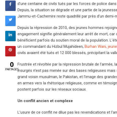
d’une centaine de civils tués par les forces de police dans
Depuis, la situation se dégrade et une partie de la jeunes
Jammu-et-Cachemire reste quadrillé par près d’un demi-m
Depuis la répression de 2010, des jeunes hommes rejoigne
engagement signifie généralement leur arrêt de mort, car c
bénéficient parfois du soutien moral de la population. L
un commandant du Hizbul Mujahideen,
Burhan Wani, jeune 
civils avaient été tués et 12 000 blessés, précipitant la val
0
Frustrée et révoltée par la répression brutale de l’armée, 
PARTAGES
insurgés n’est pas menée sur des bases religieuses mais s
grand voisin musulman, le Pakistan, et l’image des grand
en armes vers la rhétorique religieuse, comme en témoign
postent parfois sur les réseaux sociaux.
Un conflit ancien et complexe
L’usure de ce conflit ne dilue pas les revendications et l’a