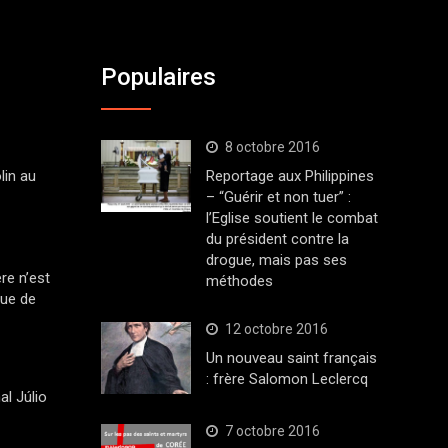
Populaires
8 octobre 2016
lin au
Reportage aux Philippines
– “Guérir et non tuer” :
l’Eglise soutient le combat
du président contre la
drogue, mais pas ses
ère n’est
méthodes
que de
12 octobre 2016
Un nouveau saint français
: frère Salomon Leclercq
al Júlio
7 octobre 2016