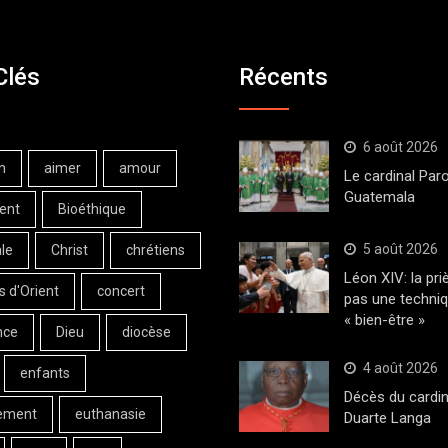
Clés
Récents
6 août 2026
n
aimer
amour
Le cardinal Paro
Guatemala
ent
Bioéthique
5 août 2026
le
Christ
chrétiens
Léon XIV: la pri
s d'Orient
concert
pas une techni
« bien-être »
nce
Dieu
diocèse
4 août 2026
enfants
Décès du cardin
ement
euthanasie
Duarte Langa