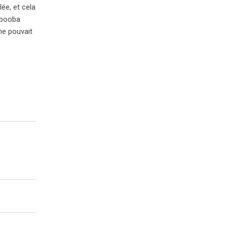
lée, et cela
ehbooba
 ne pouvait