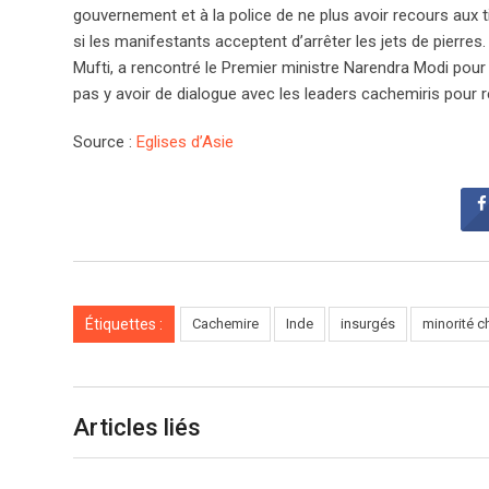
gouvernement et à la police de ne plus avoir recours aux tir
si les manifestants acceptent d’arrêter les jets de pierre
Mufti, a rencontré le Premier ministre Narendra Modi pour d
pas y avoir de dialogue avec les leaders cachemiris pour re
Source :
Eglises d’Asie
Étiquettes :
Cachemire
Inde
insurgés
minorité c
Articles liés