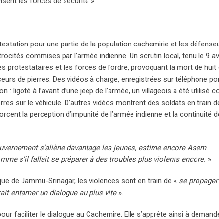
visent les forces de sécurité ».
estation pour une partie de la population cachemirie et les défense
ocités commises par l’armée indienne. Un scrutin local, tenu le 9 avri
 protestataires et les forces de l’ordre, provoquant la mort de huit c
ceurs de pierres. Des vidéos à charge, enregistrées sur téléphone por
on : ligoté à l’avant d’une jeep de l’armée, un villageois a été utilisé
erres sur le véhicule. D’autres vidéos montrent des soldats en train d
ent la perception d’impunité de l’armée indienne et la continuité d
gouvernement s’aliène davantage les jeunes, estime encore Asem
mme s’il fallait se préparer à des troubles plus violents encore.
»
ique de Jammu-Srinagar, les violences sont en train de «
se propager
ait entamer un dialogue au plus vite
».
pour faciliter le dialogue au Cachemire. Elle s’apprête ainsi à demand