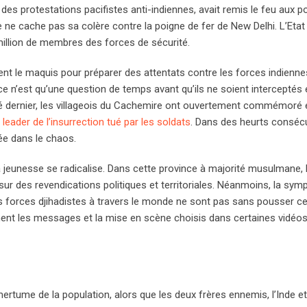
 des protestations pacifistes anti-indiennes, avait remis le feu aux p
se ne cache pas sa colère contre la poigne de fer de New Delhi. L’Etat
illion de membres des forces de sécurité.
nt le maquis pour préparer des attentats contre les forces indienne
e n’est qu’une question de temps avant qu’ils ne soient interceptés e
’été dernier, les villageois du Cachemire ont ouvertement commémoré
leader de l’insurrection tué par les soldats
. Dans des heurts consécu
lée dans le chaos.
la jeunesse se radicalise. Dans cette province à majorité musulmane, l
ur des revendications politiques et territoriales. Néanmoins, la sym
es forces djihadistes à travers le monde ne sont pas sans pousser c
ent les messages et la mise en scène choisis dans certaines vidéos 
mertume de la population, alors que les deux frères ennemis, l’Inde et