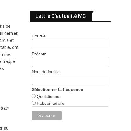
Lettre D’actualité MC
urs de
l dernier,
Courriel
ivils et
table, ont
Prénom
 comme
e frapper
es
Nom de famille
Sélectionner la fréquence
Quotidienne
Hebdomadaire
 à un
er au