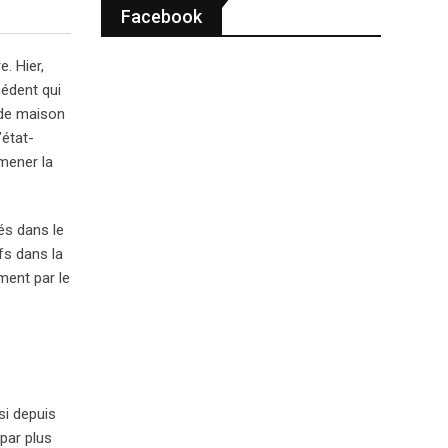
Facebook
. Hier,
cédent qui
s de maison
’état-
amener la
és dans le
fs dans la
ment par le
si depuis
par plus