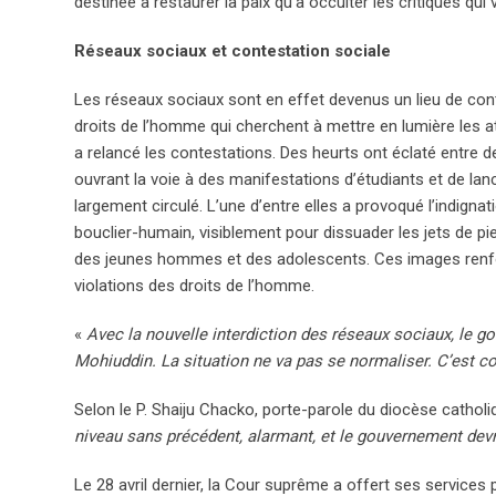
destinée à restaurer la paix qu’à occulter les critiques qui 
Réseaux sociaux et contestation sociale
Les réseaux sociaux sont en effet devenus un lieu de cont
droits de l’homme qui cherchent à mettre en lumière les atr
a relancé les contestations. Des heurts ont éclaté entre des
ouvrant la voie à des manifestations d’étudiants et de lan
largement circulé. L’une d’entre elles a provoqué l’indignati
bouclier-humain, visiblement pour dissuader les jets de pi
des jeunes hommes et des adolescents. Ces images renforc
violations des droits de l’homme.
«
Avec la nouvelle interdiction des réseaux sociaux, le 
Mohiuddin. La situation ne va pas se normaliser. C’est co
Selon le P. Shaiju Chacko, porte-parole du diocèse cathol
niveau sans précédent, alarmant, et le gouvernement devr
Le 28 avril dernier, la Cour suprême a offert ses services 