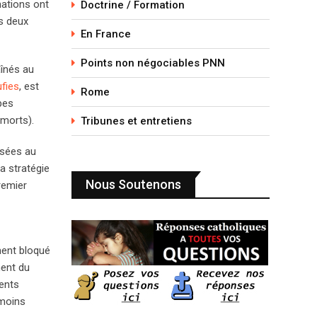
nations ont
Doctrine / Formation
es deux
En France
Points non négociables PNN
aînés au
ufies
, est
Rome
pes
 morts).
Tribunes et entretiens
risées au
la stratégie
Nous Soutenons
remier
ment bloqué
ment du
ments
 moins