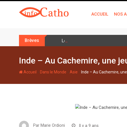
S
k
ACCUEIL
NOS A
i
p
t
o
Brèves
Léon XIV: la prière n’est pas une
c
o
n
Inde – Au Cachemire, une je
t
e
-
-
-
Accueil
Dans le Monde
Asie
Inde – Au Cachemire, une
n
t
Par
Marie Ordioni
Il y a 9 ans