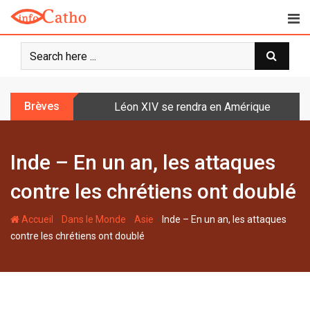
S
k
i
p
t
o
Brèves
Léon XIV se rendra en Amérique latine à l
c
o
n
Inde – En un an, les attaques
t
e
contre les chrétiens ont doublé
n
t
-
-
-
Accueil
Dans le Monde
Asie
Inde – En un an, les attaques
contre les chrétiens ont doublé