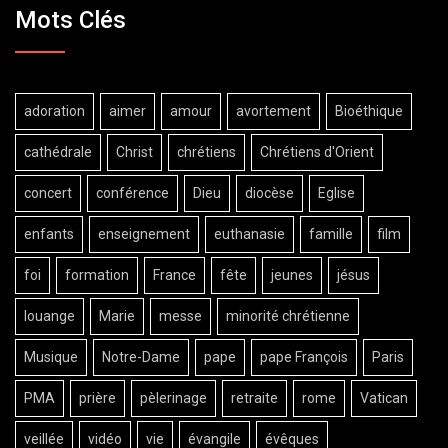
Mots Clés
adoration
aimer
amour
avortement
Bioéthique
cathédrale
Christ
chrétiens
Chrétiens d'Orient
concert
conférence
Dieu
diocèse
Eglise
enfants
enseignement
euthanasie
famille
film
foi
formation
France
fête
jeunes
jésus
louange
Marie
messe
minorité chrétienne
Musique
Notre-Dame
pape
pape François
Paris
PMA
prière
pèlerinage
retraite
rome
Vatican
veillée
vidéo
vie
évangile
évêques