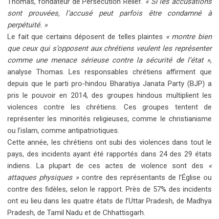
Thomas, fondateur de Persecution Relief.
« Si les accusations
sont prouvées, l’accusé peut parfois être condamné à
perpétuité. »
Le fait que certains déposent de telles plaintes
« montre bien
que ceux qui s’opposent aux chrétiens veulent les représenter
comme une menace sérieuse contre la sécurité de l’état »
,
analyse Thomas. Les responsables chrétiens affirment que
depuis que le parti pro-hindou Bharatiya Janata Party (BJP) a
pris le pouvoir en 2014, des groupes hindous multiplient les
violences contre les chrétiens. Ces groupes tentent de
représenter les minorités religieuses, comme le christianisme
ou l’islam, comme antipatriotiques.
Cette année, les chrétiens ont subi des violences dans tout le
pays, des incidents ayant été rapportés dans 24 des 29 états
indiens. La plupart de ces actes de violence sont des
«
attaques physiques »
contre des représentants de l’Église ou
contre des fidèles, selon le rapport. Près de 57% des incidents
ont eu lieu dans les quatre états de l’Uttar Pradesh, de Madhya
Pradesh, de Tamil Nadu et de Chhattisgarh.