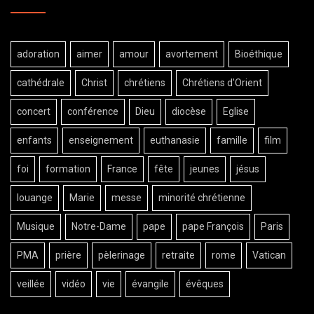
adoration
aimer
amour
avortement
Bioéthique
cathédrale
Christ
chrétiens
Chrétiens d'Orient
concert
conférence
Dieu
diocèse
Eglise
enfants
enseignement
euthanasie
famille
film
foi
formation
France
fête
jeunes
jésus
louange
Marie
messe
minorité chrétienne
Musique
Notre-Dame
pape
pape François
Paris
PMA
prière
pèlerinage
retraite
rome
Vatican
veillée
vidéo
vie
évangile
évêques