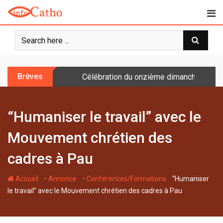
S
k
i
p
t
o
Brèves
Célébration du onzième dimanche après 
c
o
n
“Humaniser le travail” avec le
t
e
Mouvement chrétien des
n
t
cadres à Pau
-
-
-
Accueil
• Annonce
• Conférences/Formations
“Humaniser
le travail” avec le Mouvement chrétien des cadres à Pau