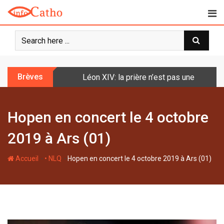
S
k
i
p
t
o
Brèves
Léon XIV: la prière n’est pas une techniq
c
o
n
Hopen en concert le 4 octobre
t
e
2019 à Ars (01)
n
t
-
-
Accueil
• NLQ
Hopen en concert le 4 octobre 2019 à Ars (01)