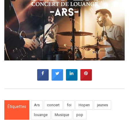
Ars
concert
foi
Hopen
jeunes
Étiquettes
:
louange
Musique
pop