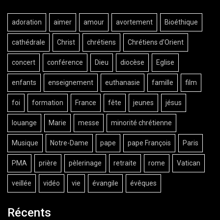
adoration
aimer
amour
avortement
Bioéthique
cathédrale
Christ
chrétiens
Chrétiens d'Orient
concert
conférence
Dieu
diocèse
Eglise
enfants
enseignement
euthanasie
famille
film
foi
formation
France
fête
jeunes
jésus
louange
Marie
messe
minorité chrétienne
Musique
Notre-Dame
pape
pape François
Paris
PMA
prière
pèlerinage
retraite
rome
Vatican
veillée
vidéo
vie
évangile
évêques
Récents