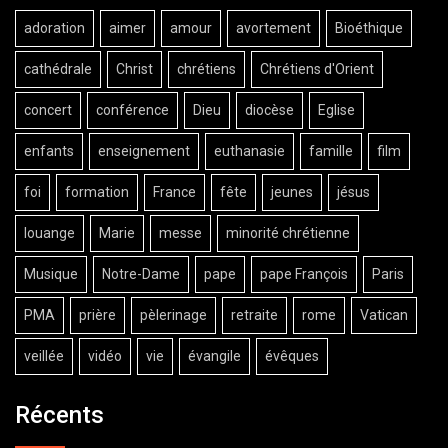
adoration
aimer
amour
avortement
Bioéthique
cathédrale
Christ
chrétiens
Chrétiens d'Orient
concert
conférence
Dieu
diocèse
Eglise
enfants
enseignement
euthanasie
famille
film
foi
formation
France
fête
jeunes
jésus
louange
Marie
messe
minorité chrétienne
Musique
Notre-Dame
pape
pape François
Paris
PMA
prière
pèlerinage
retraite
rome
Vatican
veillée
vidéo
vie
évangile
évêques
Récents