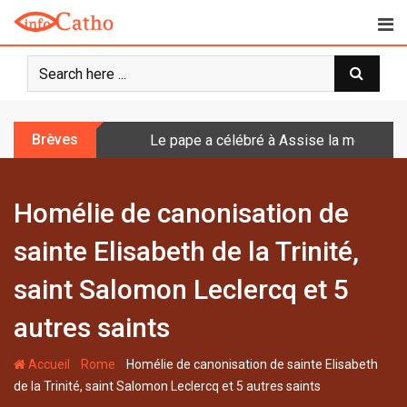
S
k
i
p
t
o
Brèves
Le pape a célébré à Assise la messe de 
c
o
n
Homélie de canonisation de
t
e
sainte Elisabeth de la Trinité,
n
t
saint Salomon Leclercq et 5
autres saints
-
-
Accueil
Rome
Homélie de canonisation de sainte Elisabeth
de la Trinité, saint Salomon Leclercq et 5 autres saints