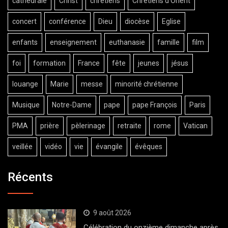
cathédrale
Christ
chrétiens
Chrétiens d'Orient
concert
conférence
Dieu
diocèse
Eglise
enfants
enseignement
euthanasie
famille
film
foi
formation
France
fête
jeunes
jésus
louange
Marie
messe
minorité chrétienne
Musique
Notre-Dame
pape
pape François
Paris
PMA
prière
pèlerinage
retraite
rome
Vatican
veillée
vidéo
vie
évangile
évêques
Récents
9 août 2026
Célébration du onzième dimanche après