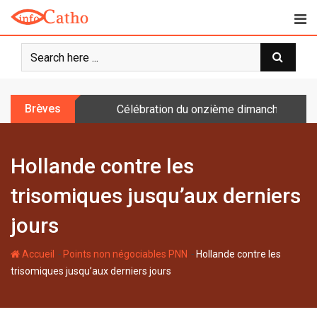
S
k
i
p
t
o
Brèves
Célébration du onzième dimanche après 
c
o
n
Hollande contre les
t
e
trisomiques jusqu’aux derniers
n
t
jours
-
-
Accueil
Points non négociables PNN
Hollande contre les
trisomiques jusqu’aux derniers jours