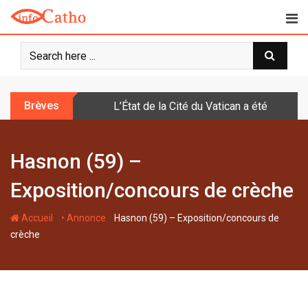
S
k
i
p
t
o
Brèves
L’État de la Cité du Vatican a été doté d
c
o
n
Hasnon (59) –
t
e
Exposition/concours de crèche
n
t
-
-
Accueil
• Annonce
Hasnon (59) – Exposition/concours de
crèche