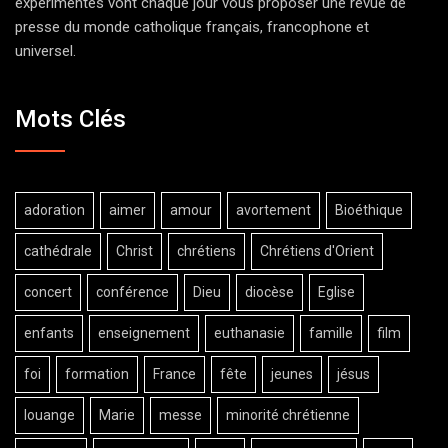
expérimentés vont chaque jour vous proposer une revue de
presse du monde catholique français, francophone et
universel.
Mots Clés
adoration
aimer
amour
avortement
Bioéthique
cathédrale
Christ
chrétiens
Chrétiens d'Orient
concert
conférence
Dieu
diocèse
Eglise
enfants
enseignement
euthanasie
famille
film
foi
formation
France
fête
jeunes
jésus
louange
Marie
messe
minorité chrétienne