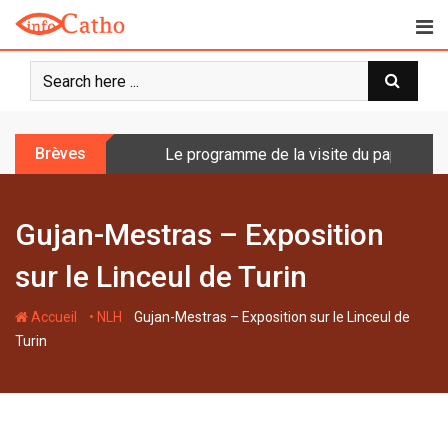
S
k
i
p
t
o
Brèves
Le programme de la visite du pape en Fr
c
o
n
Gujan-Mestras – Exposition
t
e
sur le Linceul de Turin
n
t
-
-
Accueil
• NLH
Gujan-Mestras – Exposition sur le Linceul de
Turin