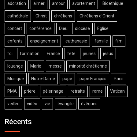
adoration
aimer
amour
avortement
Bioéthique
cathédrale
Christ
chrétiens
Chrétiens d'Orient
concert
conférence
Dieu
diocèse
Eglise
enfants
enseignement
euthanasie
famille
film
foi
formation
France
fête
jeunes
jésus
louange
Marie
messe
minorité chrétienne
Musique
Notre-Dame
pape
pape François
Paris
PMA
prière
pèlerinage
retraite
rome
Vatican
veillée
vidéo
vie
évangile
évêques
Récents