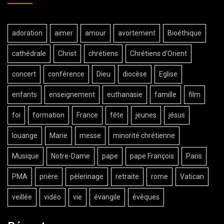
adoration
aimer
amour
avortement
Bioéthique
cathédrale
Christ
chrétiens
Chrétiens d'Orient
concert
conférence
Dieu
diocèse
Eglise
enfants
enseignement
euthanasie
famille
film
foi
formation
France
fête
jeunes
jésus
louange
Marie
messe
minorité chrétienne
Musique
Notre-Dame
pape
pape François
Paris
PMA
prière
pèlerinage
retraite
rome
Vatican
veillée
vidéo
vie
évangile
évêques