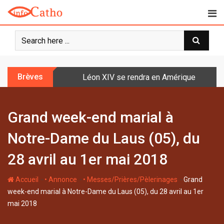
S
k
i
p
t
o
Brèves
Léon XIV se rendra en Amérique latine à l
c
o
n
Grand week-end marial à
t
e
Notre-Dame du Laus (05), du
n
t
28 avril au 1er mai 2018
-
-
-
Accueil
• Annonce
• Messes/Prières/Pèlerinages
Grand
week-end marial à Notre-Dame du Laus (05), du 28 avril au 1er
mai 2018