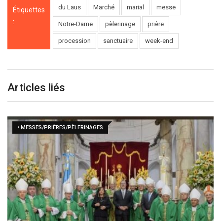
du Laus
Marché
marial
messe
Étiquettes
:
Notre-Dame
pèlerinage
prière
procession
sanctuaire
week-end
Articles liés
• MESSES/PRIÈRES/PÈLERINAGES