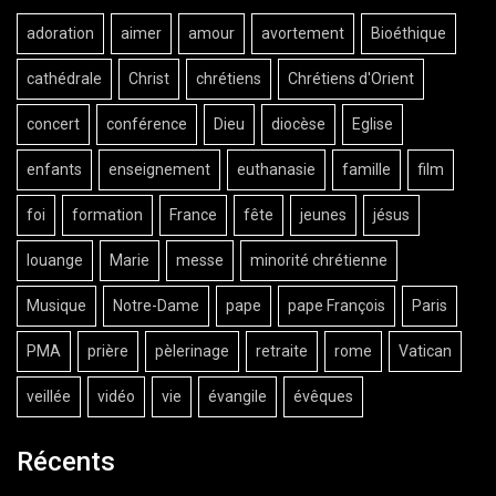
adoration
aimer
amour
avortement
Bioéthique
cathédrale
Christ
chrétiens
Chrétiens d'Orient
concert
conférence
Dieu
diocèse
Eglise
enfants
enseignement
euthanasie
famille
film
foi
formation
France
fête
jeunes
jésus
louange
Marie
messe
minorité chrétienne
Musique
Notre-Dame
pape
pape François
Paris
PMA
prière
pèlerinage
retraite
rome
Vatican
veillée
vidéo
vie
évangile
évêques
Récents