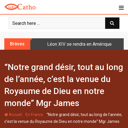
S
k
i
p
t
o
Brèves
Léon XIV se rendra en Amérique latine à l
c
o
n
“Notre grand désir, tout au long
t
e
de l’année, c’est la venue du
n
t
Royaume de Dieu en notre
monde” Mgr James
-
-
Accueil
En France
“Notre grand désir, tout au long de l’année,
c’est la venue du Royaume de Dieu en notre monde” Mgr James