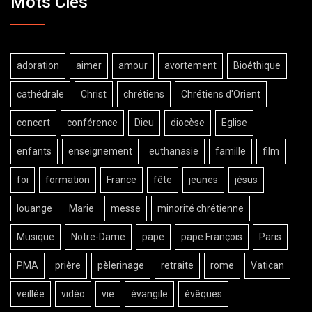
Mots Clés
adoration
aimer
amour
avortement
Bioéthique
cathédrale
Christ
chrétiens
Chrétiens d'Orient
concert
conférence
Dieu
diocèse
Eglise
enfants
enseignement
euthanasie
famille
film
foi
formation
France
fête
jeunes
jésus
louange
Marie
messe
minorité chrétienne
Musique
Notre-Dame
pape
pape François
Paris
PMA
prière
pèlerinage
retraite
rome
Vatican
veillée
vidéo
vie
évangile
évêques