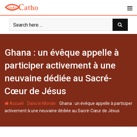
S
k
i
p
t
o
c
Ghana : un évêque appelle à
o
n
participer activement à une
t
neuvaine dédiée au Sacré-
e
n
Cœur de Jésus
t
-
-
Accueil
Dans le Monde
Ghana : un évêque appelle à participer
activement à une neuvaine dédiée au Sacré-Cœur de Jésus